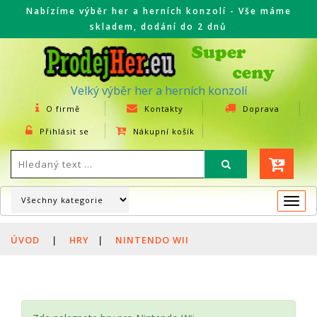
Nabízíme výběr her a herních konzolí - Vše máme
skladem, dodání do 2 dnů
Velký výběr her a herních konzolí
O firmě
Kontakty
Doprava
Přihlásit se
Nákupní košík
Togg
navi
ÚVOD
|
HRY
|
NINTENDO WII