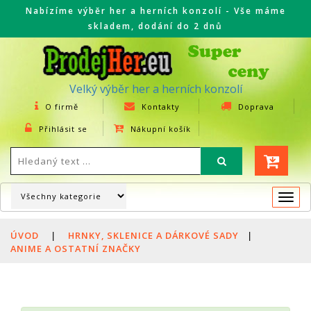
Nabízíme výběr her a herních konzolí - Vše máme
skladem, dodání do 2 dnů
Velký výběr her a herních konzolí
O firmě
Kontakty
Doprava
Přihlásit se
Nákupní košík
Togg
navi
ÚVOD
|
HRNKY, SKLENICE A DÁRKOVÉ SADY
|
ANIME A OSTATNÍ ZNAČKY