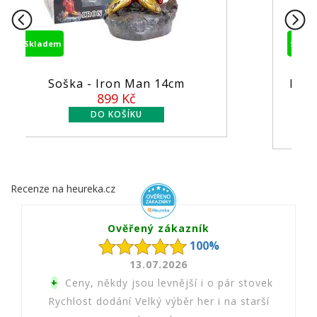
Skladem
n 14cm
Figurka MCFarlane - DC Comi
...
549 Kč
Recenze na heureka.cz
Ověřený zákazník
100%
13.07.2026
+
Ceny, někdy jsou levnější i o pár stovek
Rychlost dodání Velký výběr her i na starší