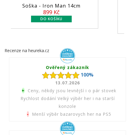
 14cm
Figurka MCFarlane - DC Comic
...
549 Kč
Recenze na heureka.cz
Ověřený zákazník
100%
13.07.2026
+
Ceny, někdy jsou levnější i o pár stovek
Rychlost dodání Velký výběr her i na starší
konzole
-
Menší výběr bazarovych her na PS5