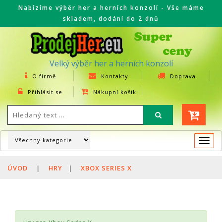
Nabízíme výběr her a herních konzolí - Vše máme
skladem, dodání do 2 dnů
Velký výběr her a herních konzolí
O firmě
Kontakty
Doprava
Přihlásit se
Nákupní košík
Togg
navi
ÚVOD
|
HRY
|
XBOX SERIES X