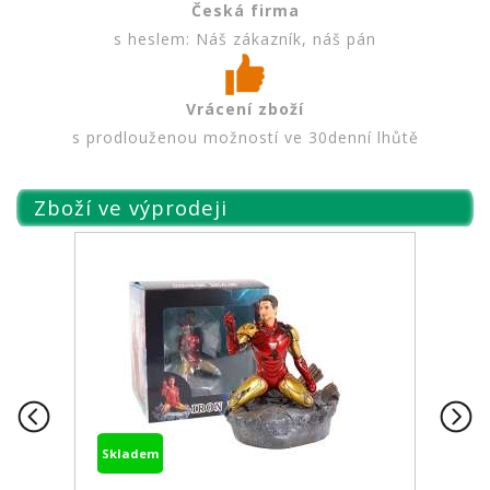
Česká firma
s heslem: Náš zákazník, náš pán
Vrácení zboží
s prodlouženou možností ve 30denní lhůtě
Zboží ve výprodeji
Skladem
S