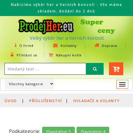
Nabízíme výběr her a herních konzolí - Vše máme
skladem, dodání do 2 dnů
Velký výběr her a herních konzolí
O firmě
Kontakty
Doprava
Přihlásit se
Nákupní košík
Togg
navi
ÚVOD
|
PŘÍSLUŠENSTVÍ
|
OVLADAČE A VOLANTY
Podkategorie:
Playstation 5
Playstation 4