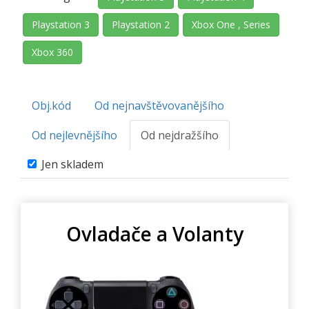
Playstation 3
Playstation 2
Xbox One , Series
Xbox 360
Obj.kód
Od nejnavštěvovanějšího
Od nejlevnějšího
Od nejdražšího
Jen skladem
Ovladače a Volanty