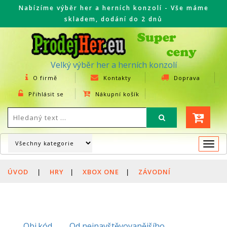
Nabízíme výběr her a herních konzolí - Vše máme
skladem, dodání do 2 dnů
Velký výběr her a herních konzolí
O firmě
Kontakty
Doprava
Přihlásit se
Nákupní košík
Togg
navi
ÚVOD
|
HRY
|
XBOX ONE
|
ZÁVODNÍ
Obj.kód
Od nejnavštěvovanějšího