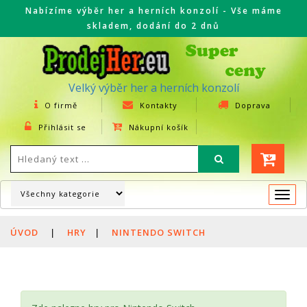
Nabízíme výběr her a herních konzolí - Vše máme
skladem, dodání do 2 dnů
Velký výběr her a herních konzolí
O firmě
Kontakty
Doprava
Přihlásit se
Nákupní košík
Togg
navi
ÚVOD
|
HRY
|
NINTENDO SWITCH