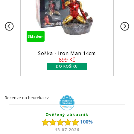
m
Skladem
oška - Iron Man 14cm
Figurka MCFar
899 Kč
54
Recenze na heureka.cz
Ověřený zákazník
100%
13.07.2026