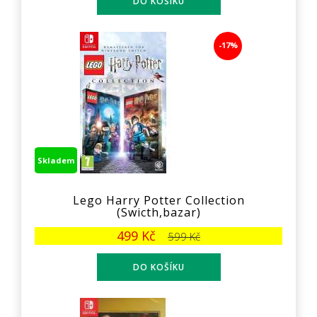
-17%
Skladem
Lego Harry Potter Collection
(Swicth,bazar)
499 Kč
599 Kč