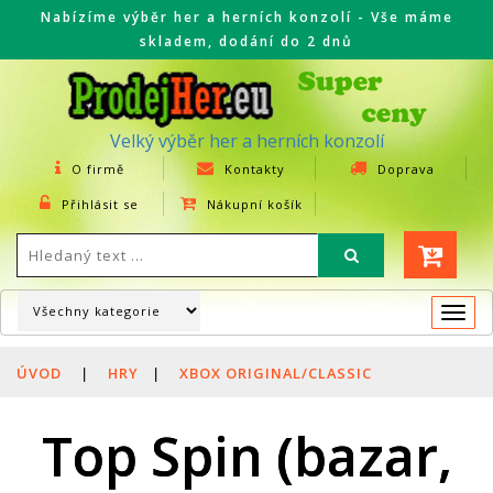
Nabízíme výběr her a herních konzolí - Vše máme
skladem, dodání do 2 dnů
Velký výběr her a herních konzolí
O firmě
Kontakty
Doprava
Přihlásit se
Nákupní košík
Togg
navi
ÚVOD
|
HRY
|
XBOX ORIGINAL/CLASSIC
Top Spin (bazar,