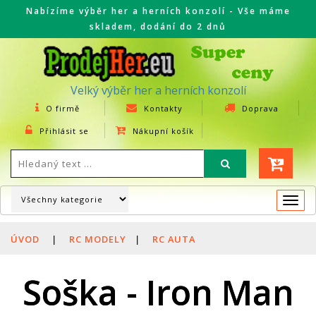
Nabízíme výběr her a herních konzolí - Vše máme
skladem, dodání do 2 dnů
Velký výběr her a herních konzolí
O firmě
Kontakty
Doprava
Přihlásit se
Nákupní košík
Togg
navi
ÚVOD
|
RC MODELY
|
RC AUTA
Soška - Iron Man