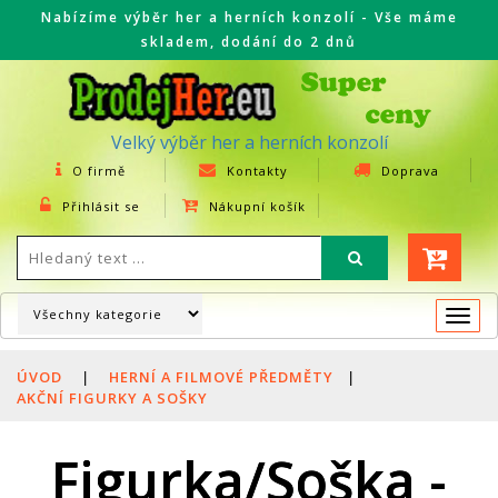
Nabízíme výběr her a herních konzolí - Vše máme
skladem, dodání do 2 dnů
Velký výběr her a herních konzolí
O firmě
Kontakty
Doprava
Přihlásit se
Nákupní košík
Togg
navi
ÚVOD
|
HERNÍ A FILMOVÉ PŘEDMĚTY
|
AKČNÍ FIGURKY A SOŠKY
Figurka/Soška -