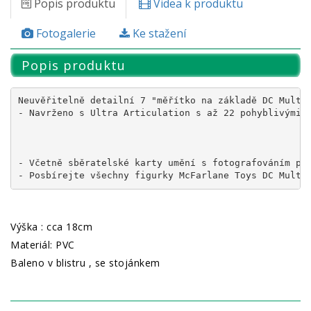
Popis produktu
Videa k produktu
Fotogalerie
Ke stažení
Popis produktu
Neuvěřitelně detailní 7 "měřítko na základě DC Multiv
- Navrženo s Ultra Articulation s až 22 pohyblivými č
- Včetně sběratelské karty umění s fotografováním pos
- Posbírejte všechny figurky McFarlane Toys DC Multi
Výška : cca 18cm
Materiál: PVC
Baleno v blistru , se stojánkem