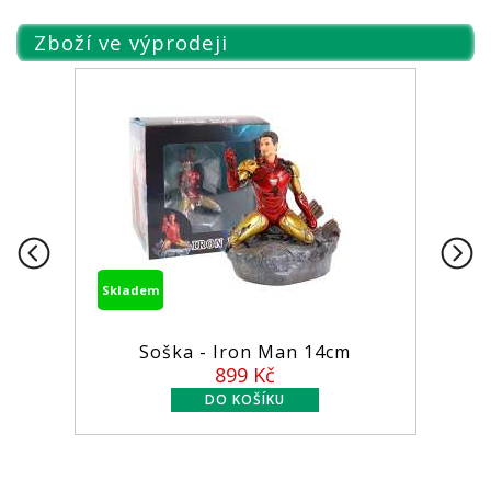
Zboží ve výprodeji
Skladem
Skladem
Soška - Iron Man 14cm
Figurk
899 Kč