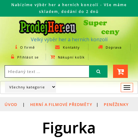
Nabízíme výběr her a herních konzolí - Vše máme
skladem, dodání do 2 dnů
Velký výběr her a herních konzolí
O firmě
Kontakty
Doprava
Přihlásit se
Nákupní košík
Togg
navi
ÚVOD
|
HERNÍ A FILMOVÉ PŘEDMĚTY
|
PENĚŽENKY
Figurka