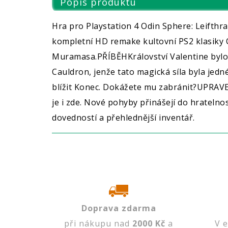
Popis produktu
Hra pro Playstation 4 Odin Sphere: Leifthr
kompletní HD remake kultovní PS2 klasiky 
Muramasa.PŘÍBĚHKrálovství Valentine bylo n
Cauldron, jenže tato magická síla byla jedn
blížit Konec. Dokážete mu zabránit?UPRAV
je i zde. Nové pohyby přinášejí do hratelno
dovedností a přehlednější inventář.
Doprava zdarma
při nákupu nad
2000 Kč
a
V 