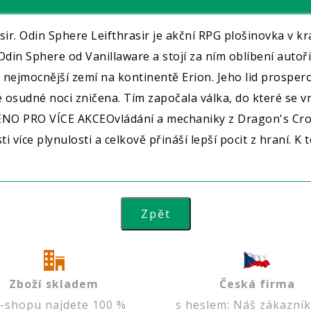
asir. Odin Sphere Leifthrasir je akční RPG plošinovka v 
Odin Sphere od Vanillaware a stojí za ním oblíbení auto
ejmocnější zemí na kontinentě Erion. Jeho lid prosperova
é osudné noci zničena. Tím započala válka, do které se v
ENO PRO VÍCE AKCEOvládání a mechaniky z Dragon's Crow
sti více plynulosti a celkově přináší lepší pocit z hraní
Zboží skladem
Česká firma
e-shopu najdete 100 %
s heslem: Náš zákazník