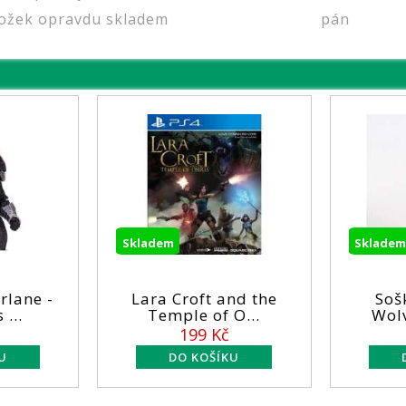
ožek opravdu skladem
pán
Skladem
Skladem
Lara Croft and the
Soška - X-men -
Temple of O...
Wolverine 26CM
199 Kč
1199 Kč