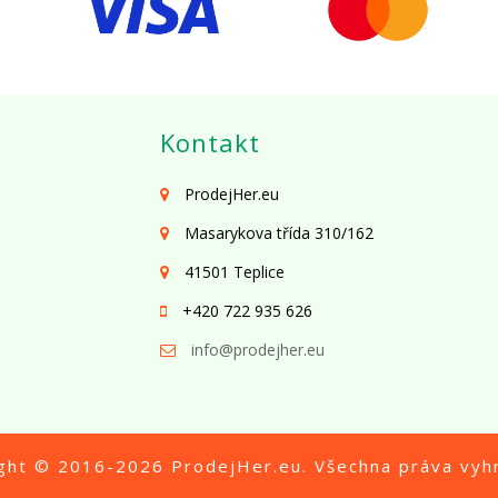
Kontakt
ProdejHer.eu
Masarykova třída 310/162
41501 Teplice
+420 722 935 626
info@prodejher.eu
ight © 2016-2026
ProdejHer.eu
. Všechna práva vyh