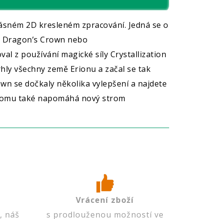
krásném 2D kresleném zpracování. Jedná se o
ři Dragon’s Crown nebo
l z používání magické síly Crystallization
rhly všechny země Erionu a začal se tak
n se dočkaly několika vylepšení a najdete
. K tomu také napomáhá nový strom
Vrácení zboží
, náš
s prodlouženou možností ve