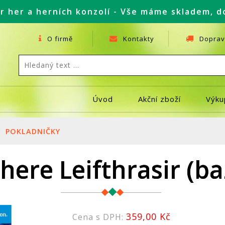
r her a herních konzolí - Vše máme skladem, d
O firmě
Kontakty
Doprav
Úvod
Akční zboží
Výku
POKLADNIČKY
here Leifthrasir (ba
359,00 Kč
Cena s DPH: