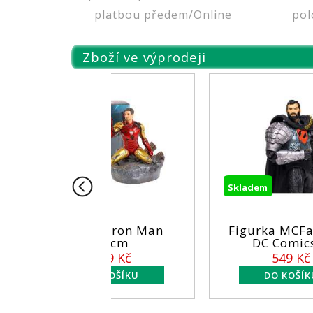
platbou předem/Online
pol
Zboží ve výprodeji
Skladem
a - Iron Man
Figurka MCFarlane -
14cm
DC Comics ...
899 Kč
549 Kč