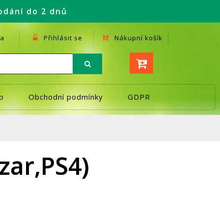
odání do 2 dnů
a
Přihlásit se
Nákupní košík
p
Obchodní podmínky
GDPR
zar,PS4)