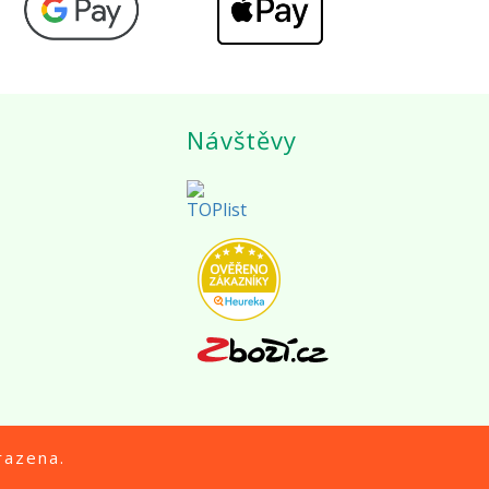
Návštěvy
razena.