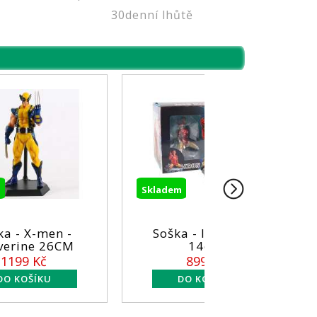
30denní lhůtě
Skladem
Skladem
Soška - Iron Man
Figurka MCFa
14cm
DC Comics 
899 Kč
549 Kč