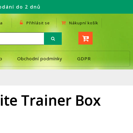
odání do 2 dnů
a
Přihlásit se
Nákupní košík
p
Obchodní podmínky
GDPR
ite Trainer Box