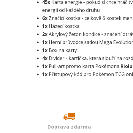
45x
Karta energie - pokud si chce hráč tv
energií od každého druhu
6x
Značící kostka - celkově 6 kostek men
1x
Házecí kostka
2x
Akrylový žeton kondice - značení otrá
1x
Herní průvodce sadou Mega Evolutio
1x
Box na karty
4x
Divider - kartička, která slouží na roz
1x
Full-art promo karta Pokémona
Riolu
1x
Přístupový kód pro Pokémon TCG onl
Doprava zdarma