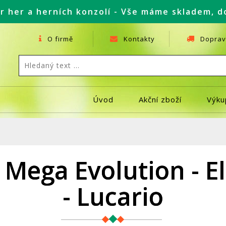
r her a herních konzolí - Vše máme skladem, d
O firmě
Kontakty
Doprav
Úvod
Akční zboží
Výku
ega Evolution - El
- Lucario