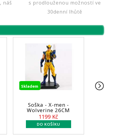
, náš
s prodlouženou možností ve
30denní lhůtě
Skladem
Skladem
Soška - X-men -
Soška - Iron Man
Wolverine 26CM
14cm
1199 Kč
899 Kč