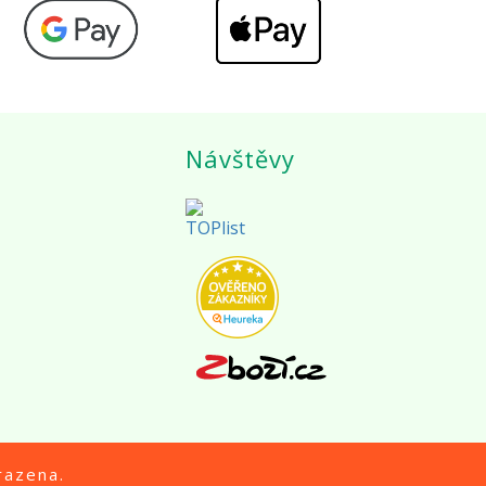
Návštěvy
razena.