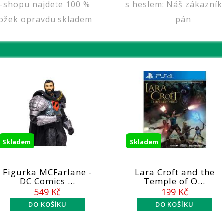
e-shopu najdete 100 %
s heslem: Náš zákazník
ožek opravdu skladem
pán
Skladem
a MCFarlane -
Lara Croft and the
 Comics ...
Temple of O...
549 Kč
199 Kč