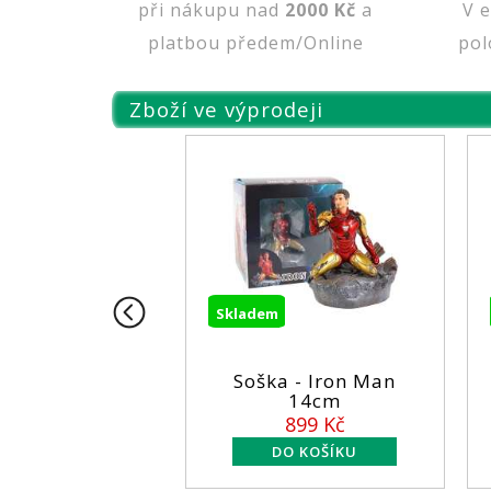
při nákupu nad
2000 Kč
a
V 
platbou předem/Online
pol
Zboží ve výprodeji
Skladem
Skladem
en -
Soška - Iron Man
Figurk
26CM
14cm
DC
899 Kč