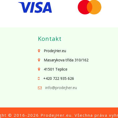
Kontakt
ProdejHer.eu
Masarykova třída 310/162
41501 Teplice
+420 722 935 626
info@prodejher.eu
ight © 2016-2026
ProdejHer.eu
. Všechna práva vyh