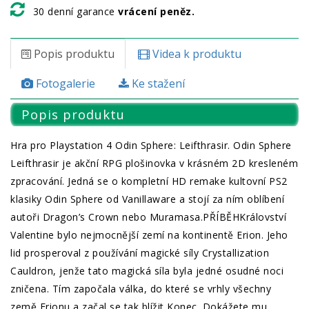
30 denní garance
vrácení peněz.
Popis produktu
Videa k produktu
Fotogalerie
Ke stažení
Popis produktu
Hra pro Playstation 4 Odin Sphere: Leifthrasir. Odin Sphere
Leifthrasir je akční RPG plošinovka v krásném 2D kresleném
zpracování. Jedná se o kompletní HD remake kultovní PS2
klasiky Odin Sphere od Vanillaware a stojí za ním oblíbení
autoři Dragon’s Crown nebo Muramasa.PŘÍBĚHKrálovství
Valentine bylo nejmocnější zemí na kontinentě Erion. Jeho
lid prosperoval z používání magické síly Crystallization
Cauldron, jenže tato magická síla byla jedné osudné noci
zničena. Tím započala válka, do které se vrhly všechny
země Erionu a začal se tak blížit Konec. Dokážete mu