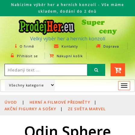
Nabízíme výběr her a herních konzolí - Vše máme
skladem, dodání do 2 dnů
Velký výběr her a herních konzolí
O firmě
Kontakty
Doprava
Přihlásit se
Nákupní košík
Togg
navi
ÚVOD
|
HERNÍ A FILMOVÉ PŘEDMĚTY
|
AKČNÍ FIGURKY A SOŠKY
|
ZE SVĚTA MARVEL
Odin Sphere