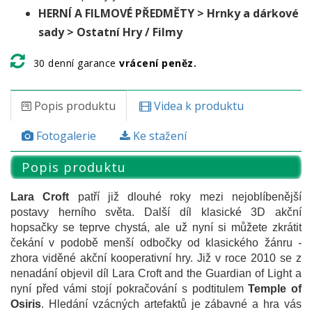
HERNÍ A FILMOVÉ PŘEDMĚTY > Hrnky a dárkové
sady > Ostatní Hry / Filmy
30 denní garance
vrácení peněz.
Popis produktu
Videa k produktu
Fotogalerie
Ke stažení
Popis produktu
Lara Croft
patří již dlouhé roky mezi nejoblíbenější
postavy herního světa. Další díl klasické 3D akční
hopsačky se teprve chystá, ale už nyní si můžete zkrátit
čekání v podobě menší odbočky od klasického žánru -
zhora viděné akční kooperativní hry. Již v roce 2010 se z
nenadání objevil díl Lara Croft and the Guardian of Light a
nyní před vámi stojí pokračování s podtitulem
Temple of
Osiris
. Hledání vzácných artefaktů je zábavné a hra vás