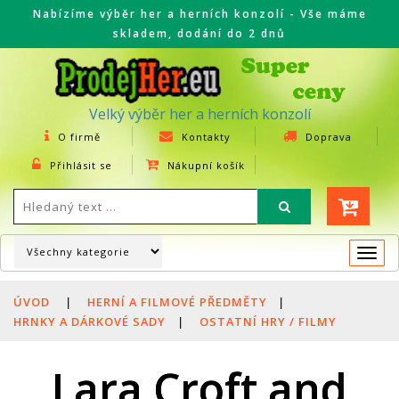
Nabízíme výběr her a herních konzolí - Vše máme
skladem, dodání do 2 dnů
Velký výběr her a herních konzolí
O firmě
Kontakty
Doprava
Přihlásit se
Nákupní košík
Togg
navi
ÚVOD
|
HERNÍ A FILMOVÉ PŘEDMĚTY
|
HRNKY A DÁRKOVÉ SADY
|
OSTATNÍ HRY / FILMY
Lara Croft and