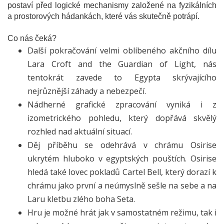
postaví před logické mechanismy založené na fyzikálních
a prostorových hádankách, které vás skutečně potrápí.
Co nás čeká?
Další pokračování velmi oblíbeného akčního dílu
Lara Croft and the Guardian of Light, nás
tentokrát zavede to Egypta skrývajícího
nejrůznější záhady a nebezpečí.
Nádherné grafické zpracování vyniká i z
izometrického pohledu, který dopřává skvělý
rozhled nad aktuální situací.
Děj příběhu se odehrává v chrámu Osirise
ukrytém hluboko v egyptských pouštích. Osirise
hledá také lovec pokladů Cartel Bell, který dorazí k
chrámu jako první a neúmyslně sešle na sebe a na
Laru kletbu zlého boha Seta.
Hru je možné hrát jak v samostatném režimu, tak i