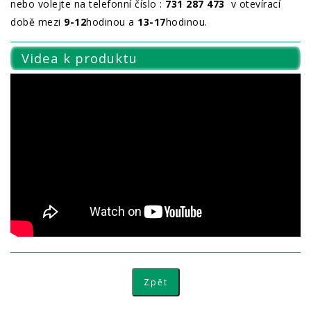
nebo volejte na telefonní číslo :
731 287 473
v otevírací
době mezi
9-12
hodinou a
13-17
hodinou.
Videa k produktu