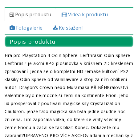
Popis produktu
Videa k produktu
Fotogalerie
Ke stažení
Popis produktu
Hra pro Playstation 4 Odin Sphere: Leifthrasir. Odin Sphere
Leifthrasir je akční RPG plošinovka v krásném 2D kresleném
zpracování. Jedná se o kompletní HD remake kultovní PS2
klasiky Odin Sphere od Vanillaware a stojí za ním oblíbení
autoři Dragon’s Crown nebo Muramasa.PŘÍBĚHKrálovství
Valentine bylo nejmocnější zemí na kontinentě Erion. Jeho
lid prosperoval z používání magické síly Crystallization
Cauldron, jenže tato magická síla byla jedné osudné noci
zničena. Tím započala válka, do které se vrhly všechny
země Erionu a začal se tak blížit Konec. Dokážete mu
zabránit?UPRAVENO PRO VÍCE AKCEOvládání a mechaniky z