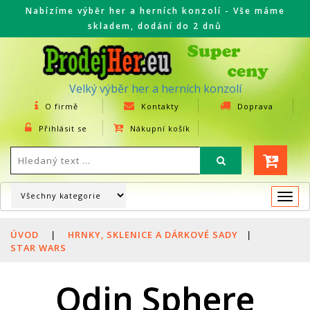
Nabízíme výběr her a herních konzolí - Vše máme
skladem, dodání do 2 dnů
Velký výběr her a herních konzolí
O firmě
Kontakty
Doprava
Přihlásit se
Nákupní košík
Togg
navi
ÚVOD
|
HRNKY, SKLENICE A DÁRKOVÉ SADY
|
STAR WARS
Odin Sphere