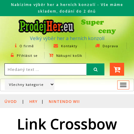
Nabízíme výběr her a herních konzolí - Vše máme
skladem, dodání do 2 dnů
Velký výběr her a herních konzolí
O firmě
Kontakty
Doprava
Přihlásit se
Nákupní košík
Togg
navi
ÚVOD
|
HRY
|
NINTENDO WII
Link Crossbow