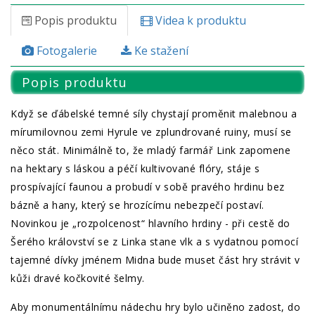
Popis produktu
Videa k produktu
Fotogalerie
Ke stažení
Popis produktu
Když se ďábelské temné síly chystají proměnit malebnou a
mírumilovnou zemi Hyrule ve zplundrované ruiny, musí se
něco stát. Minimálně to, že mladý farmář Link zapomene
na hektary s láskou a péčí kultivované flóry, stáje s
prospívající faunou a probudí v sobě pravého hrdinu bez
bázně a hany, který se hrozícímu nebezpečí postaví.
Novinkou je „rozpolcenost“ hlavního hrdiny - při cestě do
Šerého království se z Linka stane vlk a s vydatnou pomocí
tajemné dívky jménem Midna bude muset část hry strávit v
kůži dravé kočkovité šelmy.
Aby monumentálnímu nádechu hry bylo učiněno zadost, do