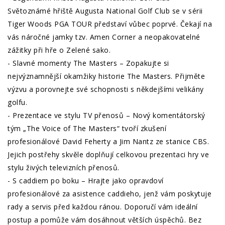
Světoznámé hřiště Augusta National Golf Club se v sérii
Tiger Woods PGA TOUR představí vůbec poprvé. Čekají na
vás náročné jamky tzv. Amen Corner a neopakovatelné
zážitky při hře o Zelené sako.
- Slavné momenty The Masters – Zopakujte si
nejvýznamnější okamžiky historie The Masters. Přijměte
výzvu a porovnejte své schopnosti s někdejšími velikány
golfu.
- Prezentace ve stylu TV přenosů – Nový komentátorský
tým „The Voice of The Masters“ tvoří zkušení
profesionálové David Feherty a Jim Nantz ze stanice CBS.
Jejich postřehy skvěle doplňují celkovou prezentaci hry ve
stylu živých televizních přenosů.
- S caddiem po boku – Hrajte jako opravdoví
profesionálové za asistence caddieho, jenž vám poskytuje
rady a servis před každou ránou. Doporučí vám ideální
postup a pomůže vám dosáhnout větších úspěchů. Bez