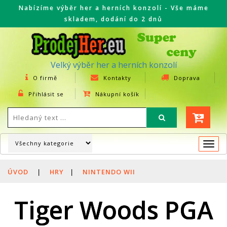
Nabízíme výběr her a herních konzolí - Vše máme
skladem, dodání do 2 dnů
Velký výběr her a herních konzolí
O firmě
Kontakty
Doprava
Přihlásit se
Nákupní košík
Togg
navi
ÚVOD
|
HRY
|
NINTENDO WII
Tiger Woods PGA