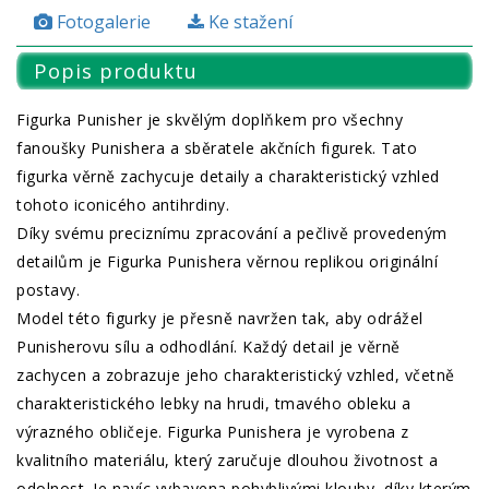
Fotogalerie
Ke stažení
Popis produktu
Figurka Punisher je skvělým doplňkem pro všechny
fanoušky Punishera a sběratele akčních figurek. Tato
figurka věrně zachycuje detaily a charakteristický vzhled
tohoto iconicého antihrdiny.
Díky svému preciznímu zpracování a pečlivě provedeným
detailům je Figurka Punishera věrnou replikou originální
postavy.
Model této figurky je přesně navržen tak, aby odrážel
Punisherovu sílu a odhodlání. Každý detail je věrně
zachycen a zobrazuje jeho charakteristický vzhled, včetně
charakteristického lebky na hrudi, tmavého obleku a
výrazného obličeje. Figurka Punishera je vyrobena z
kvalitního materiálu, který zaručuje dlouhou životnost a
odolnost. Je navíc vybavena pohyblivými klouby, díky kterým