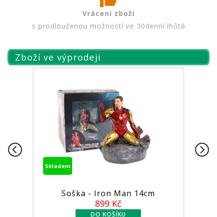
Vrácení zboží
s prodlouženou možností ve 30denní lhůtě
Zboží ve výprodeji
Skladem
Skladem
Soška - Iron Man 14cm
Figurka
899 Kč