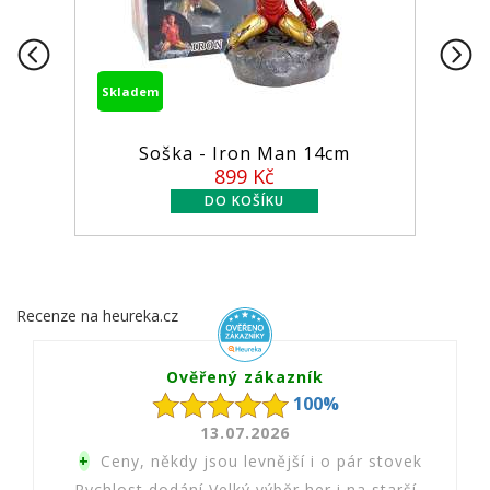
Skladem
Skladem
Soška - Iron Man 14cm
Figur
899 Kč
Recenze na heureka.cz
Ověřený zákazník
100%
13.07.2026
+
Ceny, někdy jsou levnější i o pár stovek
Rychlost dodání Velký výběr her i na starší