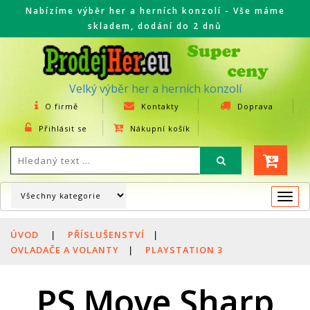
Nabízíme výběr her a herních konzolí - Vše máme
skladem, dodání do 2 dnů
Velký výběr her a herních konzolí
O firmě
Kontakty
Doprava
Přihlásit se
Nákupní košík
Togg
navi
ÚVOD
|
PŘÍSLUŠENSTVÍ
|
OVLADAČE A VOLANTY
|
PLAYSTATION 3
PS Move Sharp