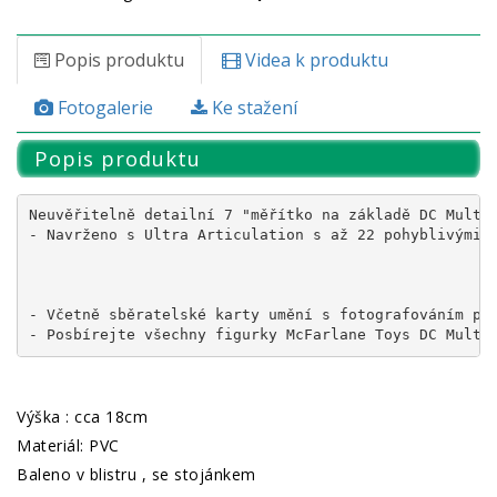
Popis produktu
Videa k produktu
Fotogalerie
Ke stažení
Popis produktu
Neuvěřitelně detailní 7 "měřítko na základě DC Multiv
- Navrženo s Ultra Articulation s až 22 pohyblivými č
- Včetně sběratelské karty umění s fotografováním pos
- Posbírejte všechny figurky McFarlane Toys DC Multi
Výška : cca 18cm
Materiál: PVC
Baleno v blistru , se stojánkem