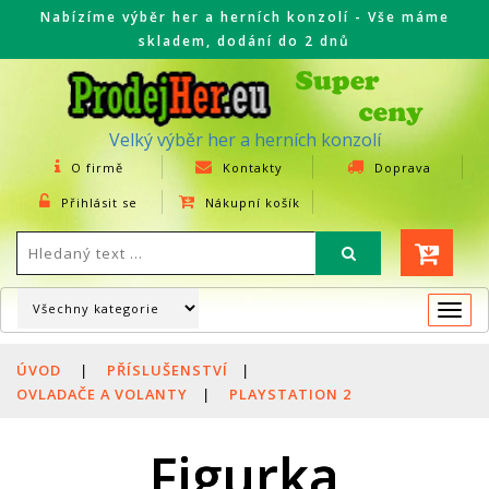
Nabízíme výběr her a herních konzolí - Vše máme
skladem, dodání do 2 dnů
Velký výběr her a herních konzolí
O firmě
Kontakty
Doprava
Přihlásit se
Nákupní košík
Togg
navi
ÚVOD
|
PŘÍSLUŠENSTVÍ
|
OVLADAČE A VOLANTY
|
PLAYSTATION 2
Figurka