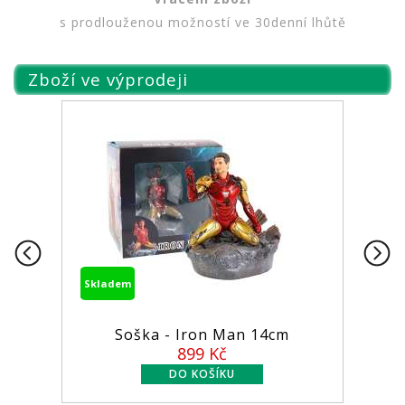
s prodlouženou možností ve 30denní lhůtě
Zboží ve výprodeji
Skladem
Skladem
Soška - Iron Man 14cm
Figurk
899 Kč