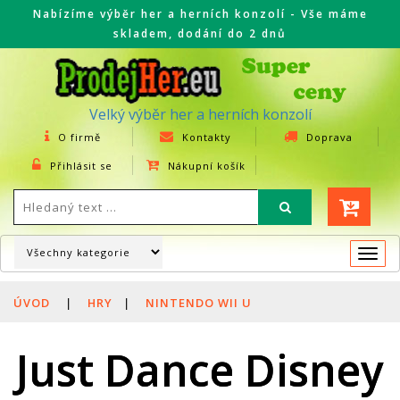
Nabízíme výběr her a herních konzolí - Vše máme
skladem, dodání do 2 dnů
Velký výběr her a herních konzolí
O firmě
Kontakty
Doprava
Přihlásit se
Nákupní košík
Togg
navi
ÚVOD
|
HRY
|
NINTENDO WII U
Just Dance Disney