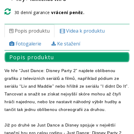
30 denní garance
vrácení peněz.
Popis produktu
Videa k produktu
Fotogalerie
Ke stažení
Popis produktu
Ve hře “Just Dance: Disney Party 2” najdete oblíbenou
grafiku z televizních seriálů a filmů, například pódium ze
seriálu “Liv and Maddie” nebo hřiště ze seriálu “I didnt Do It”.
Tancovat a snažit se získat nejvyšší skóre mohou až čtyři
hráči najednou, nebo lze nastavit náhodný výběr hudby a
tančit tak jednu oblíbenou choreografii za druhou.
Již po druhé se Just Dance a Disney spojuje v největší
taneční hru pro celou rodinu - Just Dance: Disney Party 2.