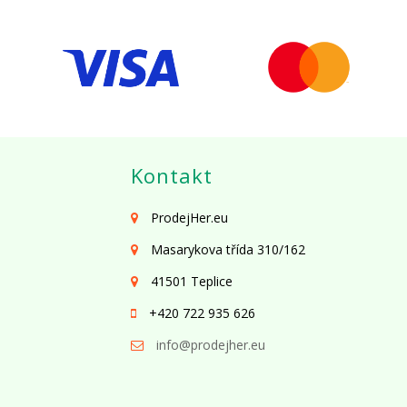
Kontakt
ProdejHer.eu
Masarykova třída 310/162
41501 Teplice
+420 722 935 626
info@prodejher.eu