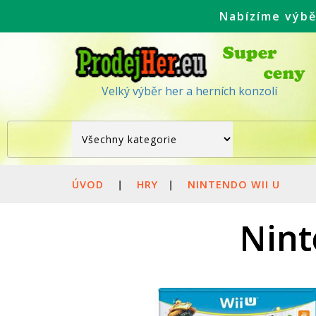
Nabízíme výbě
Velký výběr her a herních konzolí
ÚVOD
|
HRY
|
NINTENDO WII U
Nint