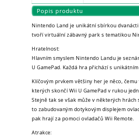
Popis produktu
Nintendo Land je unikátní sbírkou dvanác
tvoří virtuální zábavný park s tematikou 
Hratelnost:
Hlavním smyslem Nintendo Landu je seznámi
U GamePad. Každá hra přichází s unikátním k
Klíčovým prvkem většiny her je něco, čemu 
kterých skončí Wii U GamePad v rukou jedno
Stejně tak se však může v některých hrách
to zabudovaným dotykovým displejem ovladač
pak hrají za pomoci ovladačů Wii Remote.
Atrakce: