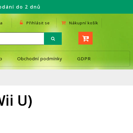
odání do 2 dnů
a
Přihlásit se
Nákupní košík
p
Obchodní podmínky
GDPR
ii U)