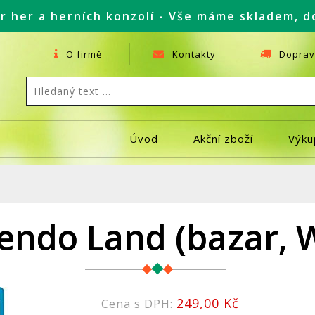
r her a herních konzolí - Vše máme skladem, d
O firmě
Kontakty
Doprav
Úvod
Akční zboží
Výku
endo Land (bazar, W
249,00 Kč
Cena s DPH: