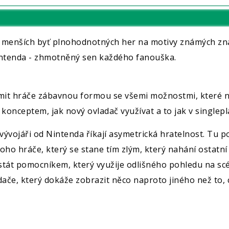
ti menších byť plnohodnotných her na motivy známých z
Nintenda - zhmotněný sen každého fanouška.
t hráče zábavnou formou se všemi možnostmi, které nab
onceptem, jak nový ovladač využívat a to jak v singlepl
vývojáři od Nintenda říkají asymetrická hratelnost. Tu p
ho hráče, který se stane tím zlým, který nahání ostatní 
 stát pomocníkem, který využije odlišného pohledu na s
e, který dokáže zobrazit něco naproto jiného než to, co