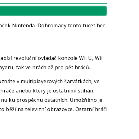
naček Nintenda. Dohromady tento tucet her
ízí revoluční ovladač konzole Wii U, Wii
ayeru, tak ve hrách až pro pět hráčů.
oznáte v multiplayerových šarvátkách, ve
hráče anebo který je ostatními stíhán.
cénu ku prospěchu ostatních. Umožňěno je
 běží na televizní obrazovce. Ostatní hráči