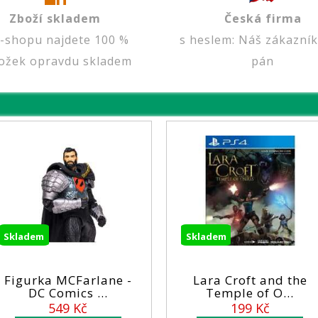
Zboží skladem
Česká firma
e-shopu najdete 100 %
s heslem: Náš zákazník
ožek opravdu skladem
pán
Skladem
Sk
MCFarlane -
Lara Croft and the
mics ...
Temple of O...
9 Kč
199 Kč