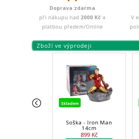
Doprava zdarma
při nákupu nad
2000 Kč
a
V 
platbou předem/Online
pol
Zboží ve výprodeji
Skladem
Skladem
 -
Soška - Iron Man
Figurka 
CM
14cm
DC Co
899 Kč
54