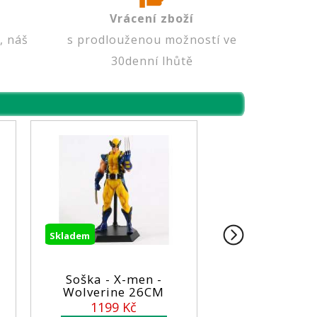
Vrácení zboží
, náš
s prodlouženou možností ve
30denní lhůtě
ladem
Skladem
Soška - X-men -
Soška - Iron Man
Wolverine 26CM
14cm
1199 Kč
899 Kč