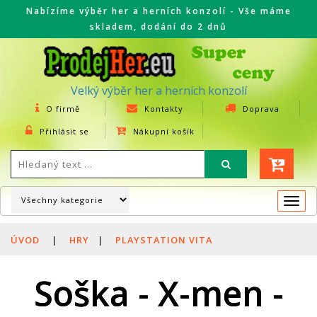
Nabízíme výběr her a herních konzolí - Vše máme
skladem, dodání do 2 dnů
Velký výběr her a herních konzolí
O firmě
Kontakty
Doprava
Přihlásit se
Nákupní košík
Togg
navi
ÚVOD
|
HRY
|
PLAYSTATION VITA
Soška - X-men -