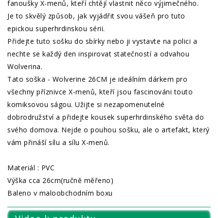
fanoušky X-menů, kteří chtějí vlastnit něco výjimečného.
Je to skvělý způsob, jak vyjádřit svou vášeň pro tuto
epickou superhrdinskou sérii.
Přidejte tuto sošku do sbírky nebo ji vystavte na polici a
nechte se každý den inspirovat statečností a odvahou
Wolverina.
Tato soška - Wolverine 26CM je ideálním dárkem pro
všechny příznivce X-menů, kteří jsou fascinováni touto
komiksovou ságou. Užijte si nezapomenutelné
dobrodružství a přidejte kousek superhrdinského světa do
svého domova. Nejde o pouhou sošku, ale o artefakt, který
vám přináší sílu a sílu X-menů.
Materiál : PVC
Výška cca 26cm(ručně měřeno)
Baleno v maloobchodním boxu