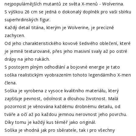
nejpopulárnějších mutantů ze světa X-menů - Wolverina.
S výškou 26 cm se jedná o dokonalý doplněk pro vaši sbírku
superhrdinských figur.
Každý detail titána, kterým je Wolverine, je precizně
zachycen.
Od jeho charakteristického kovově šedivého oblečení, které
je jemně texturované, přes jeho masivní svaly až po ostré
drápy na jeho rukách.
S postojem plným odhodlání a bojovné energie je tato
soška realistickým vyobrazením tohoto legendárního X-men
člena.
Soška je vyrobena z vysoce kvalitního materiálu, který
zajišťuje pevnost, odolnost a dlouhou životnost. Malá
pozornost je věnována každému drobnému detailu, od
tváře a očí až po každou jemnou nerovnost jeho povrchu.
Díky tomu je každý kus téměř jako originál.
Soška je vhodná jak pro sběratele, tak i pro všechny