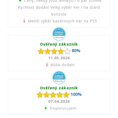
+
Ceny, někdy jsou levnější i o pár stovek
Rychlost dodání Velký výběr her i na starší
konzole
-
Menší výběr bazarovych her na PS5
Ověřený zákazník
80%
11.05.2026
-
doba dodani
Ověřený zákazník
100%
07.04.2026
+
Doporucujem