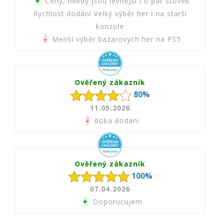
+
Ceny, někdy jsou levnější i o pár stovek
Rychlost dodání Velký výběr her i na starší
konzole
-
Menší výběr bazarovych her na PS5
Ověřený zákazník
80%
11.05.2026
-
doba dodani
Ověřený zákazník
100%
07.04.2026
+
Doporucujem