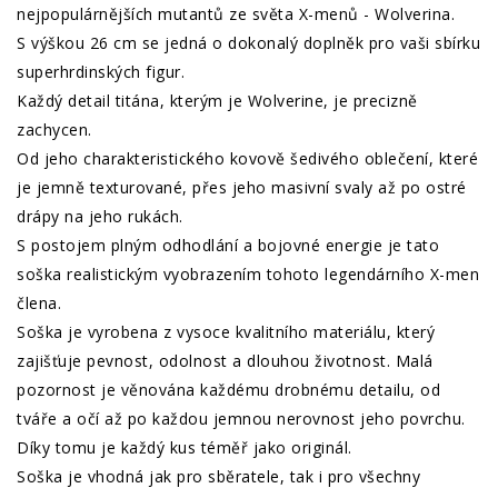
nejpopulárnějších mutantů ze světa X-menů - Wolverina.
S výškou 26 cm se jedná o dokonalý doplněk pro vaši sbírku
superhrdinských figur.
Každý detail titána, kterým je Wolverine, je precizně
zachycen.
Od jeho charakteristického kovově šedivého oblečení, které
je jemně texturované, přes jeho masivní svaly až po ostré
drápy na jeho rukách.
S postojem plným odhodlání a bojovné energie je tato
soška realistickým vyobrazením tohoto legendárního X-men
člena.
Soška je vyrobena z vysoce kvalitního materiálu, který
zajišťuje pevnost, odolnost a dlouhou životnost. Malá
pozornost je věnována každému drobnému detailu, od
tváře a očí až po každou jemnou nerovnost jeho povrchu.
Díky tomu je každý kus téměř jako originál.
Soška je vhodná jak pro sběratele, tak i pro všechny