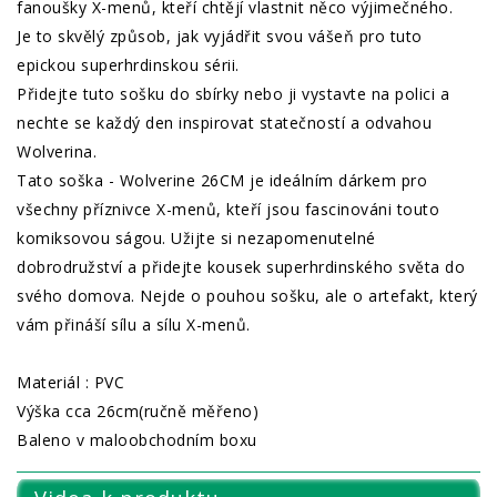
fanoušky X-menů, kteří chtějí vlastnit něco výjimečného.
Je to skvělý způsob, jak vyjádřit svou vášeň pro tuto
epickou superhrdinskou sérii.
Přidejte tuto sošku do sbírky nebo ji vystavte na polici a
nechte se každý den inspirovat statečností a odvahou
Wolverina.
Tato soška - Wolverine 26CM je ideálním dárkem pro
všechny příznivce X-menů, kteří jsou fascinováni touto
komiksovou ságou. Užijte si nezapomenutelné
dobrodružství a přidejte kousek superhrdinského světa do
svého domova. Nejde o pouhou sošku, ale o artefakt, který
vám přináší sílu a sílu X-menů.
Materiál : PVC
Výška cca 26cm(ručně měřeno)
Baleno v maloobchodním boxu