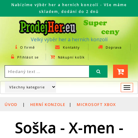
Nabízíme výběr her a herních konzolí - Vše máme
skladem, dodání do 2 dnů
Velký výběr her a herních konzolí
O firmě
Kontakty
Doprava
Přihlásit se
Nákupní košík
Togg
navi
ÚVOD
|
HERNÍ KONZOLE
|
MICROSOFT XBOX
Soška - X-men -