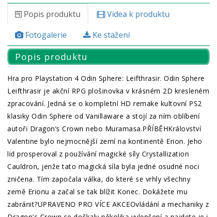
Popis produktu
Videa k produktu
Fotogalerie
Ke stažení
Popis produktu
Hra pro Playstation 4 Odin Sphere: Leifthrasir. Odin Sphere
Leifthrasir je akční RPG plošinovka v krásném 2D kresleném
zpracování. Jedná se o kompletní HD remake kultovní PS2
klasiky Odin Sphere od Vanillaware a stojí za ním oblíbení
autoři Dragon’s Crown nebo Muramasa.PŘÍBĚHKrálovství
Valentine bylo nejmocnější zemí na kontinentě Erion. Jeho
lid prosperoval z používání magické síly Crystallization
Cauldron, jenže tato magická síla byla jedné osudné noci
zničena. Tím započala válka, do které se vrhly všechny
země Erionu a začal se tak blížit Konec. Dokážete mu
zabránit?UPRAVENO PRO VÍCE AKCEOvládání a mechaniky z
Dragon's Crown se dočkaly několika vylepšení a najdete je i