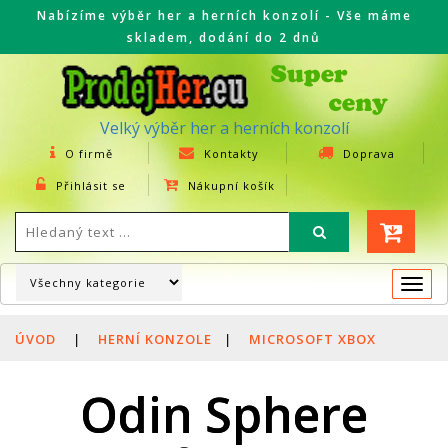
Nabízíme výběr her a herních konzolí - Vše máme
skladem, dodání do 2 dnů
Velký výběr her a herních konzolí
O firmě
Kontakty
Doprava
Přihlásit se
Nákupní košík
Togg
navi
ÚVOD
|
HERNÍ KONZOLE
|
MICROSOFT XBOX
Odin Sphere