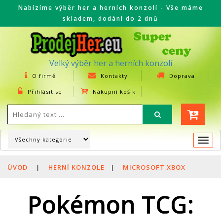
Nabízíme výběr her a herních konzolí - Vše máme
skladem, dodání do 2 dnů
Velký výběr her a herních konzolí
O firmě
Kontakty
Doprava
Přihlásit se
Nákupní košík
Togg
navi
ÚVOD
|
HERNÍ KONZOLE
|
MICROSOFT XBOX
Pokémon TCG: