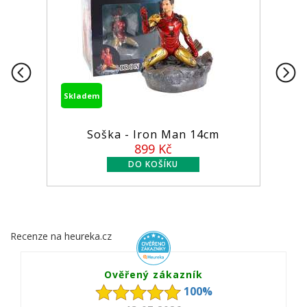
Skladem
Skladem
Soška - Iron Man 14cm
Figurk
899 Kč
Recenze na heureka.cz
Ověřený zákazník
100%