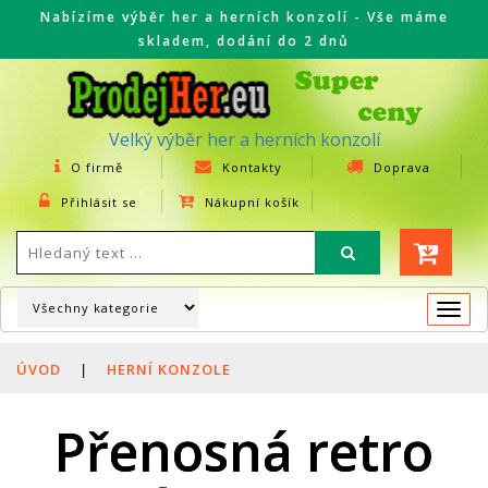
Nabízíme výběr her a herních konzolí - Vše máme
skladem, dodání do 2 dnů
Velký výběr her a herních konzolí
O firmě
Kontakty
Doprava
Přihlásit se
Nákupní košík
Togg
navi
ÚVOD
|
HERNÍ KONZOLE
Přenosná retro