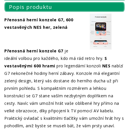
Popis produktu
Přenosná herní konzole G7, 600
vestavěných NES her, zelená
Přenosná herní konzole G7
je
ideální volbou pro každého, kdo má rád retro hry.
S
vestavěnými 600 hrami
pro legendární konzoli
NES
nabízí
G7 nekonečné hodiny herní zábavy. Konzole má elegantní
zelený design, který vás dostane do herního ducha už při
prvním pohledu. S kompaktním rozměrem a lehkou
konstrukcí se G7 stane vaším nezbytným doplňkem na
cesty. Navíc vám umožní hrát vaše oblíbené hry přímo na
velké obrazovce, díky připojení k TV pomocí AV kabelu.
Praktický ovladač s kvalitními tlačítky vám umožní hrát hry s
pohodlím, aniž byste se museli bát, že vám prsty unaví.