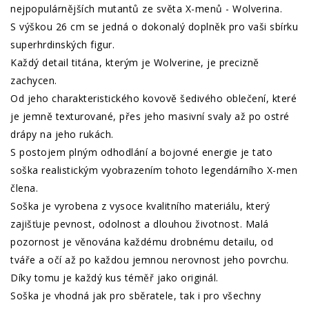
nejpopulárnějších mutantů ze světa X-menů - Wolverina.
S výškou 26 cm se jedná o dokonalý doplněk pro vaši sbírku
superhrdinských figur.
Každý detail titána, kterým je Wolverine, je precizně
zachycen.
Od jeho charakteristického kovově šedivého oblečení, které
je jemně texturované, přes jeho masivní svaly až po ostré
drápy na jeho rukách.
S postojem plným odhodlání a bojovné energie je tato
soška realistickým vyobrazením tohoto legendárního X-men
člena.
Soška je vyrobena z vysoce kvalitního materiálu, který
zajišťuje pevnost, odolnost a dlouhou životnost. Malá
pozornost je věnována každému drobnému detailu, od
tváře a očí až po každou jemnou nerovnost jeho povrchu.
Díky tomu je každý kus téměř jako originál.
Soška je vhodná jak pro sběratele, tak i pro všechny