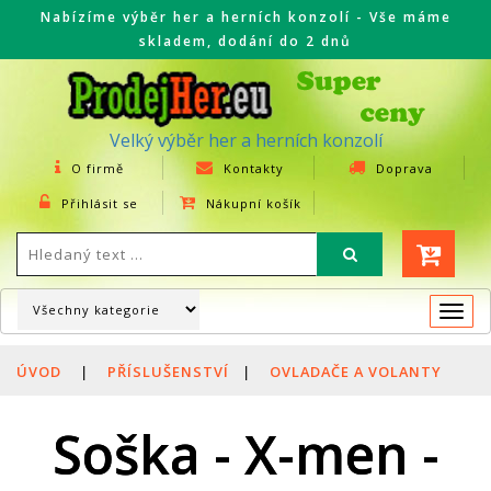
Nabízíme výběr her a herních konzolí - Vše máme
skladem, dodání do 2 dnů
Velký výběr her a herních konzolí
O firmě
Kontakty
Doprava
Přihlásit se
Nákupní košík
Togg
navi
ÚVOD
|
PŘÍSLUŠENSTVÍ
|
OVLADAČE A VOLANTY
Soška - X-men -