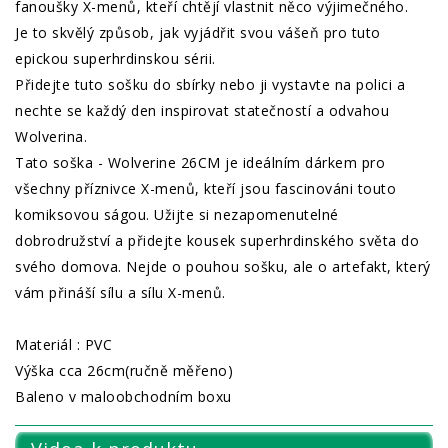
fanoušky X-menů, kteří chtějí vlastnit něco výjimečného.
Je to skvělý způsob, jak vyjádřit svou vášeň pro tuto
epickou superhrdinskou sérii.
Přidejte tuto sošku do sbírky nebo ji vystavte na polici a
nechte se každý den inspirovat statečností a odvahou
Wolverina.
Tato soška - Wolverine 26CM je ideálním dárkem pro
všechny příznivce X-menů, kteří jsou fascinováni touto
komiksovou ságou. Užijte si nezapomenutelné
dobrodružství a přidejte kousek superhrdinského světa do
svého domova. Nejde o pouhou sošku, ale o artefakt, který
vám přináší sílu a sílu X-menů.
Materiál : PVC
Výška cca 26cm(ručně měřeno)
Baleno v maloobchodním boxu