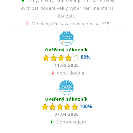
+
Ceny, někdy jsou levnější i o pár stovek
Rychlost dodání Velký výběr her i na starší
konzole
-
Menší výběr bazarovych her na PS5
Ověřený zákazník
80%
11.05.2026
-
doba dodani
Ověřený zákazník
100%
07.04.2026
+
Doporucujem