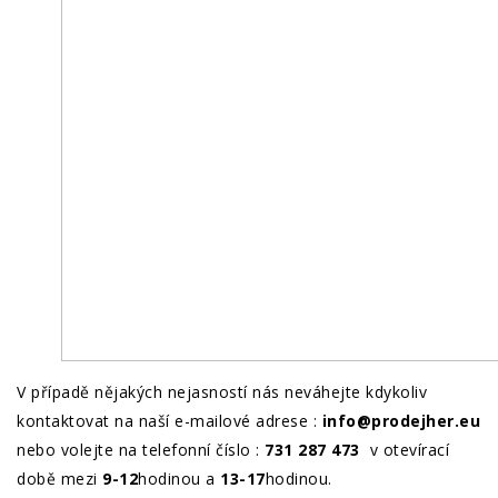
V případě nějakých nejasností nás neváhejte kdykoliv
kontaktovat na naší e-mailové adrese :
info@prodejher.eu
nebo volejte na telefonní číslo :
731 287 473
v otevírací
době mezi
9-12
hodinou a
13-17
hodinou.