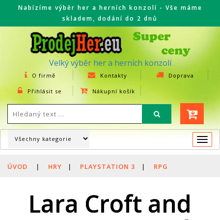
Nabízíme výběr her a herních konzolí - Vše máme
skladem, dodání do 2 dnů
Velký výběr her a herních konzolí
O firmě
Kontakty
Doprava
Přihlásit se
Nákupní košík
Togg
navi
ÚVOD
|
HRY
|
PLAYSTATION 3
|
RPG
Lara Croft and