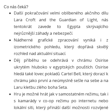
Co nás čeká?
Další pokračování velmi oblíbeného akčního dílu
Lara Croft and the Guardian of Light, nás
tentokrát zavede to Egypta skrývajícího
nejrůznější záhady a nebezpečí.
Nádherné grafické zpracování vyniká i z
izometrického pohledu, který dopřává skvělý
rozhled nad aktuální situací.
Děj příběhu se odehrává v chrámu Osirise
ukrytém hluboko v egyptských pouštích. Osirise
hledá také lovec pokladů Cartel Bell, který dorazí k
chrámu jako první a neúmyslně sešle na sebe a na
Laru kletbu zlého boha Seta.
Hru je možné hrát jak v samostatném režimu, tak i
s kamarády v co-op režimu po internetu nebo
lokální síti, který přináší další možnosti rozvíjené