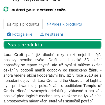
30 denní garance
vrácení peněz.
Popis produktu
Videa k produktu
Fotogalerie
Ke stažení
Popis produktu
Lara Croft
patří již dlouhé roky mezi nejoblíbenější
postavy herního světa. Další díl klasické 3D akční
hopsačky se teprve chystá, ale už nyní si můžete zkrátit
čekání v podobě menší odbočky od klasického žánru -
zhora viděné akční kooperativní hry. Již v roce 2010 se z
nenadání objevil díl Lara Croft and the Guardian of Light a
nyní před vámi stojí pokračování s podtitulem
Temple of
Osiris
. Hledání vzácných artefaktů je zábavné a hra vás
postaví před logické mechanismy založené na fyzikálních
a prostorových hádankách, které vás skutečně potrápí.