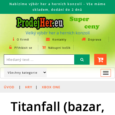
Nabízíme výběr her a herních konzolí - Vše máme
skladem, dodání do 2 dnů
Velký výběr her a herních konzolí
O firmě
Kontakty
Doprava
Přihlásit se
Nákupní košík
Togg
navi
ÚVOD
|
HRY
|
XBOX ONE
Titanfall (bazar,