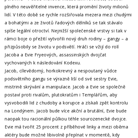
plného neuvěřitelné invence, která promění životy milionů
lidí. V této době se rychle rozšiřovala mezera mezi chudými
a bohatými a ze životů řadových dělníků se tak stávalo
spíše legální otroctví. Nejnižší společenské vrstvy si tak v
rámci boje o přežití vytvořili nový druh rodiny – gangy – a
přizpůsobily se životu v podsvětí. Hráči se vžijí do rolí
Jacoba a Evie Fryeových, assassinských dvojčat
vychovaných k následování Kodexu.
Jacob, cílevědomý, horkokrevný a nespoutaný vůdce
podsvětního gangu se výrazně liší od své sestry Evie,
mistrině skrývání a manipulace. Jacob a Evie se společně
postaví proti rivalům, plutokratům i Templářům, aby
vysvobodili lid z chudoby a korupce a získali zpět kontrolu
na Londýnem. Jacob bude více akční a brutální, Evie bude
naopak tou racionální půlkou téhle sourozenecké dvojce.
Evie má tvořit 25 procent z příběhové linky a mezi oběma
aktéry bude možné libivolně přepínat v momentě, kdy