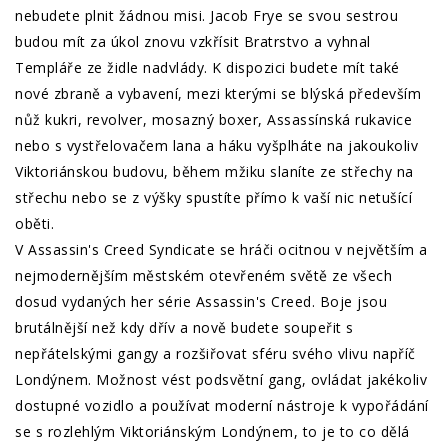
nebudete plnit žádnou misi. Jacob Frye se svou sestrou
budou mít za úkol znovu vzkřísit Bratrstvo a vyhnal
Templáře ze židle nadvlády. K dispozici budete mít také
nové zbraně a vybavení, mezi kterými se blýská především
nůž kukri, revolver, mosazný boxer, Assassínská rukavice
nebo s vystřelovačem lana a háku vyšplháte na jakoukoliv
Viktoriánskou budovu, během mžiku slaníte ze střechy na
střechu nebo se z výšky spustíte přímo k vaší nic netušící
oběti.
V Assassin's Creed Syndicate se hráči ocitnou v největším a
nejmodernějším městském otevřeném světě ze všech
dosud vydaných her série Assassin's Creed. Boje jsou
brutálnější než kdy dřív a nově budete soupeřit s
nepřátelskými gangy a rozšiřovat sféru svého vlivu napříč
Londýnem. Možnost vést podsvětní gang, ovládat jakékoliv
dostupné vozidlo a používat moderní nástroje k vypořádání
se s rozlehlým Viktoriánským Londýnem, to je to co dělá