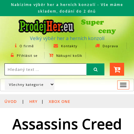
Nabízíme výběr her a herních konzolí - Vše máme
skladem, dodání do 2 dnů
Velký výběr her a herních konzolí
O firmě
Kontakty
Doprava
Přihlásit se
Nákupní košík
Togg
navi
ÚVOD
|
HRY
|
XBOX ONE
Assassins Creed