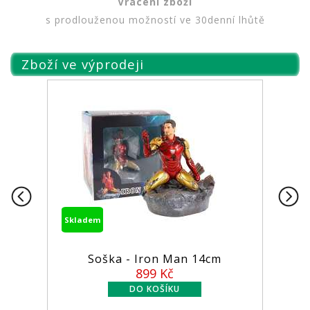
Vrácení zboží
s prodlouženou možností ve 30denní lhůtě
Zboží ve výprodeji
Skladem
Skladem
Soška - Iron Man 14cm
Figurka 
899 Kč