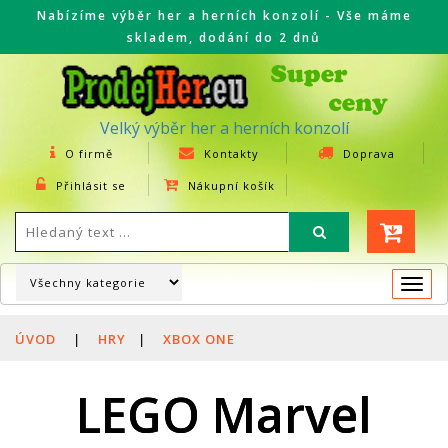
Nabízíme výběr her a herních konzolí - Vše máme
skladem, dodání do 2 dnů
Velký výběr her a herních konzolí
O firmě
Kontakty
Doprava
Přihlásit se
Nákupní košík
Togg
navi
ÚVOD
|
HRY
|
XBOX ONE
LEGO Marvel