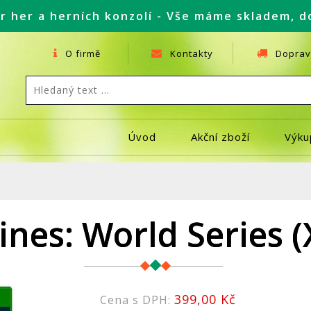
r her a herních konzolí - Vše máme skladem, d
O firmě
Kontakty
Doprav
Úvod
Akční zboží
Výku
nes: World Series 
399,00 Kč
Cena s DPH: