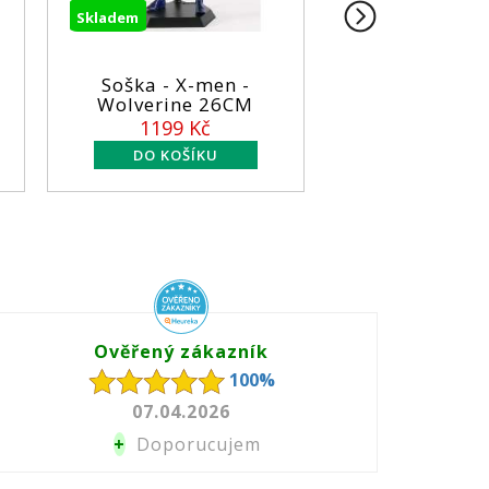
Skladem
Skladem
Soška - X-men -
Soška - Iron
Wolverine 26CM
14cm
1199 Kč
899 Kč
Ověřený zákazník
100%
07.04.2026
+
Doporucujem