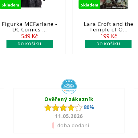
kladem
Skladem
Figurka MCFarlane -
Lara Croft and the
DC Comics ...
Temple of O...
549 Kč
199 Kč
Ověřený zákazník
80%
11.05.2026
-
doba dodani