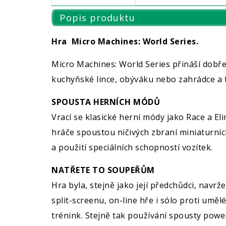
Popis produktu
Hra Micro Machines: World Series.
Micro Machines: World Series přináší dob
kuchyňské lince, obýváku nebo zahrádce a t
SPOUSTA HERNÍCH MÓDŮ
Vrací se klasické herní módy jako Race a El
hráče spoustou ničivých zbraní miniaturníc
a použití speciálních schopností vozítek.
NATŘETE TO SOUPEŘŮM
Hra byla, stejně jako její předchůdci, navr
split-screenu, on-line hře i sólo proti uměl
trénink. Stejně tak používání spousty power