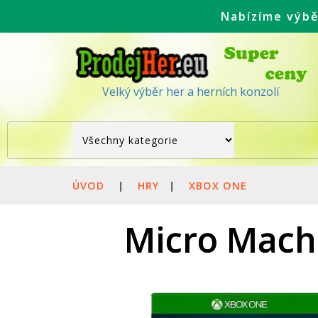
Nabízíme výbě
Velký výběr her a herních konzolí
ÚVOD
|
HRY
|
XBOX ONE
Micro Machi