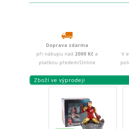
Doprava zdarma
při nákupu nad
2000 Kč
a
V 
platbou předem/Online
pol
Zboží ve výprodeji