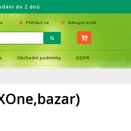
odání do 2 dnů
a
Přihlásit se
Nákupní košík
p
Obchodní podmínky
GDPR
(XOne,bazar)