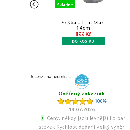
Skladem
S
 - X-men -
Soška - Iron Man
rine 26CM
14cm
199 Kč
899 Kč
Recenze na heureka.cz
Ověřený zákazník
100%
13.07.2026
+
Ceny, někdy jsou levnější i o pár
stovek Rychlost dodání Velký výběr