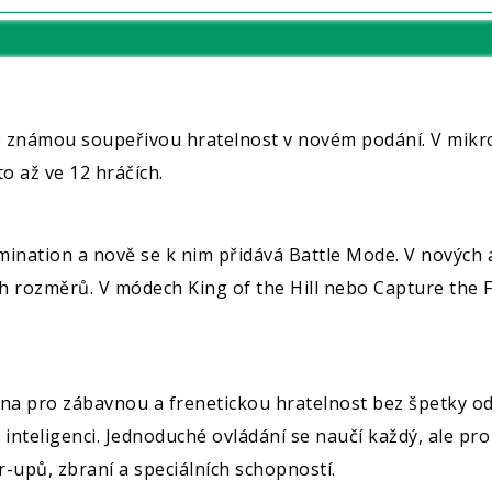
ře známou soupeřivou hratelnost v novém podání. V mik
o až ve 12 hráčích.
imination a nově se k nim přidává Battle Mode. V nových 
h rozměrů. V módech King of the Hill nebo Capture the 
žena pro zábavnou a frenetickou hratelnost bez špetky o
é inteligenci. Jednoduché ovládání se naučí každý, ale pro
-upů, zbraní a speciálních schopností.