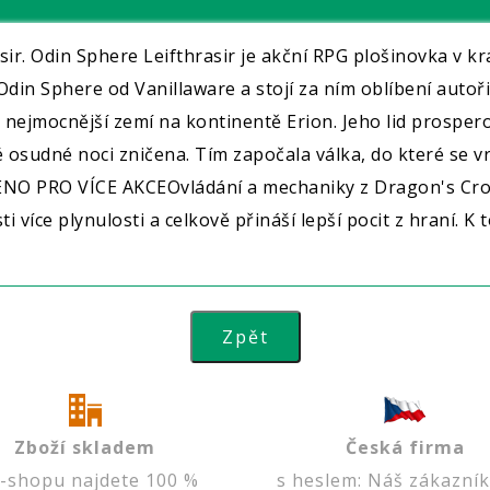
asir. Odin Sphere Leifthrasir je akční RPG plošinovka v 
Odin Sphere od Vanillaware a stojí za ním oblíbení auto
ejmocnější zemí na kontinentě Erion. Jeho lid prosperova
é osudné noci zničena. Tím započala válka, do které se v
ENO PRO VÍCE AKCEOvládání a mechaniky z Dragon's Crow
sti více plynulosti a celkově přináší lepší pocit z hraní
Zboží skladem
Česká firma
e-shopu najdete 100 %
s heslem: Náš zákazník