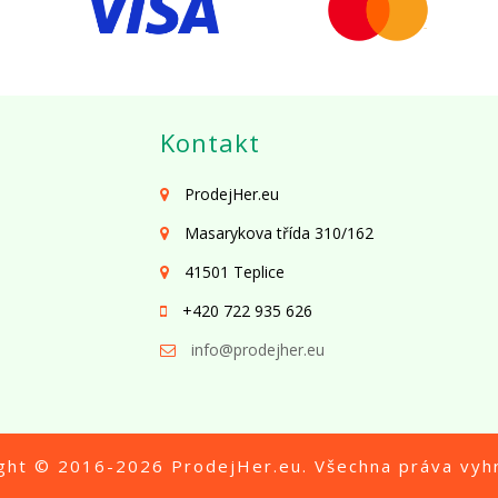
Kontakt
ProdejHer.eu
Masarykova třída 310/162
41501 Teplice
+420 722 935 626
info@prodejher.eu
ight © 2016-2026
ProdejHer.eu
. Všechna práva vyh