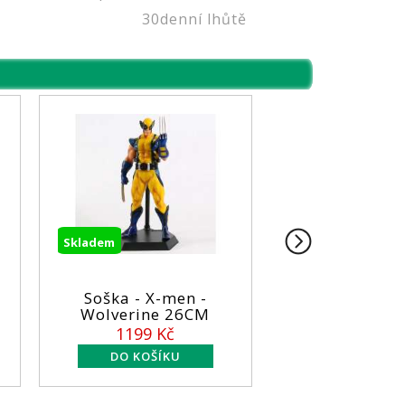
30denní lhůtě
Skladem
Skladem
Soška - X-men -
Soška - Iro
Wolverine 26CM
14cm
1199 Kč
899 Kč