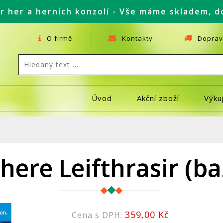
r her a herních konzolí - Vše máme skladem, d
O firmě
Kontakty
Doprav
Úvod
Akční zboží
Výku
here Leifthrasir (ba
359,00 Kč
Cena s DPH: