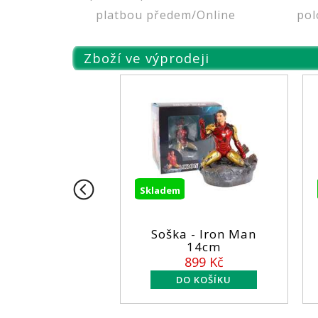
platbou předem/Online
pol
Zboží ve výprodeji
Skladem
a - X-men -
Soška - Iron Man
verine 26CM
14cm
1199 Kč
899 Kč