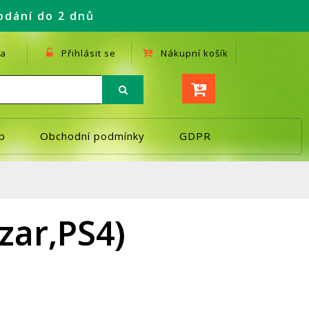
odání do 2 dnů
a
Přihlásit se
Nákupní košík
p
Obchodní podmínky
GDPR
zar,PS4)