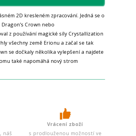
krásném 2D kresleném zpracování. Jedná se o
ři Dragon’s Crown nebo
l z používání magické síly Crystallization
rhly všechny země Erionu a začal se tak
n se dočkaly několika vylepšení a najdete
. K tomu také napomáhá nový strom
Vrácení zboží
, náš
s prodlouženou možností ve