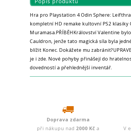
Popis produktu
Hra pro Playstation 4 Odin Sphere: Leifthr
kompletní HD remake kultovní PS2 klasiky 
Muramasa.PŘÍBĚHKrálovství Valentine bylo n
Cauldron, jenže tato magická síla byla jedn
blížit Konec. Dokážete mu zabránit?UPRAV
je i zde. Nové pohyby přinášejí do hratelno
dovedností a přehlednější inventář.
Doprava zdarma
při nákupu nad
2000 Kč
a
V 