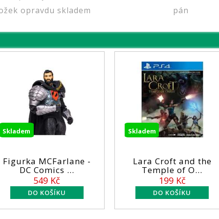
ožek opravdu skladem
pán
Skladem
Skladem
Figurka MCFarlane -
Lara Croft and the
DC Comics ...
Temple of O...
549 Kč
199 Kč