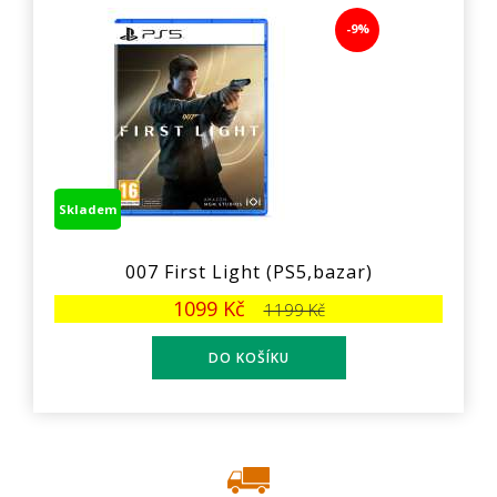
-9%
Skladem
007 First Light (PS5,bazar)
1099 Kč
1199 Kč