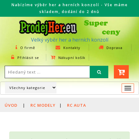
Nabízíme výběr her a herních konzolí - Vše máme
skladem, dodání do 2 dnů
Velký výběr her a herních konzolí
O firmě
Kontakty
Doprava
Přihlásit se
Nákupní košík
Togg
navi
ÚVOD
|
RC MODELY
|
RC AUTA