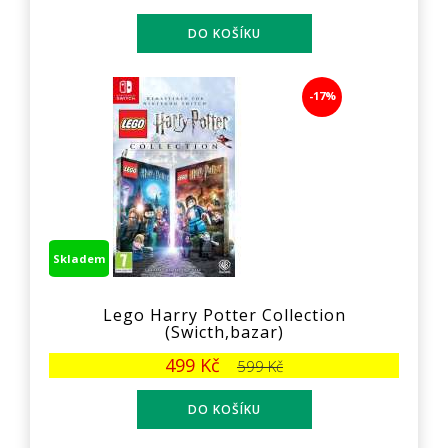
-17%
Skladem
Lego Harry Potter Collection
(Swicth,bazar)
499 Kč
599 Kč