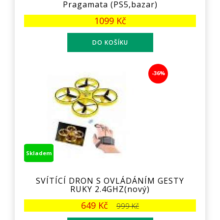
Pragamata (PS5,bazar)
1099 Kč
-36%
Skladem
SVÍTÍCÍ DRON S OVLÁDÁNÍM GESTY
RUKY 2.4GHZ(nový)
649 Kč
999 Kč