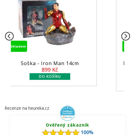
Skladem
4cm
Figurka MCFarlane - DC Comics
...
549 Kč
Recenze na heureka.cz
Ověřený zákazník
100%