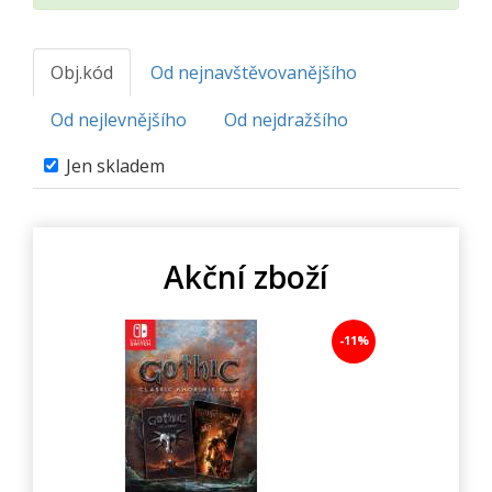
Obj.kód
Od nejnavštěvovanějšího
Od nejlevnějšího
Od nejdražšího
Jen skladem
Akční zboží
-11%