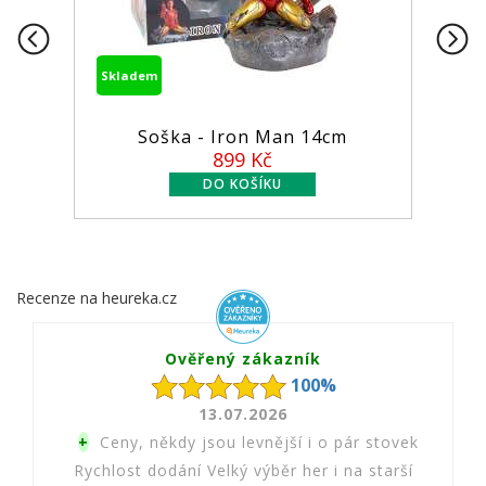
Skladem
a - Iron Man 14cm
Figurka MCFarlan
...
899 Kč
549 
Recenze na heureka.cz
Ověřený zákazník
100%
13.07.2026
+
Ceny, někdy jsou levnější i o pár stovek
Rychlost dodání Velký výběr her i na starší