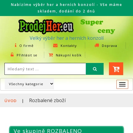
Nabízíme výběr her a herních konzolí - Vše máme
skladem, dodání do 2 dnů
Velký výběr her a herních konzolí
O firmě
Kontakty
Doprava
Přihlásit se
Nákupní košík
Togg
navi
Rozbalené zboží
ÚVOD
|
Ve skupině ROZBALENO