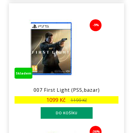
-9%
Skladem
007 First Light (PS5,bazar)
1099 Kč
1199 Kč
-36%