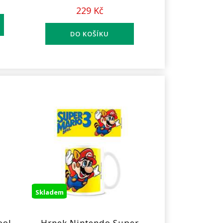
229 Kč
Skladem
ool
Hrnek Nintendo Super