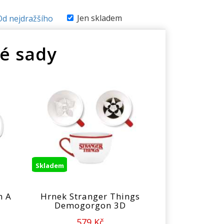
Jen skladem
Od nejdražšího
é sady
Skladem
n A
Hrnek Stranger Things
Demogorgon 3D
579 Kč