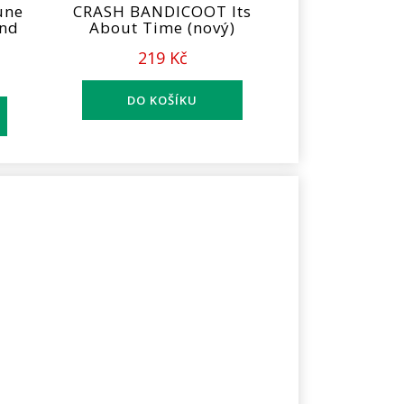
une
CRASH BANDICOOT Its
and
About Time (nový)
219 Kč