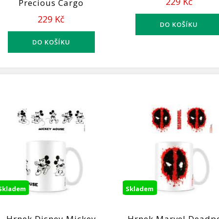
229 Kč
Precious Cargo
229 Kč
Skladem
Skladem
Hrnek Disney Mickey
Hrnek Marvel Deadp