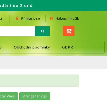
odání do 2 dnů
a
Přihlásit se
Nákupní košík
p
Obchodní podmínky
GDPR
Star Wars
Stranger Things