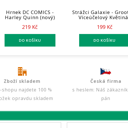
Hrnek DC COMICS -
Strážci Galaxie - Groot
Harley Quinn (nový)
Víceúčelový Květin
219 Kč
199 Kč
Zboží skladem
Česká firma
e-shopu najdete 100 %
s heslem: Náš zákazník
ožek opravdu skladem
pán