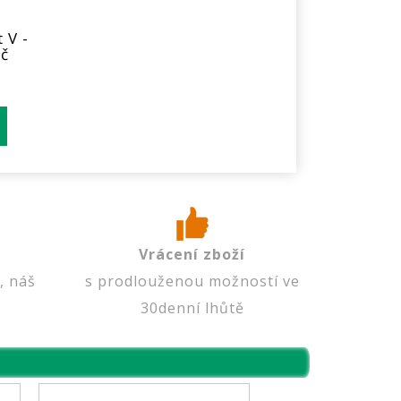
 V -
áč
Vrácení zboží
, náš
s prodlouženou možností ve
30denní lhůtě