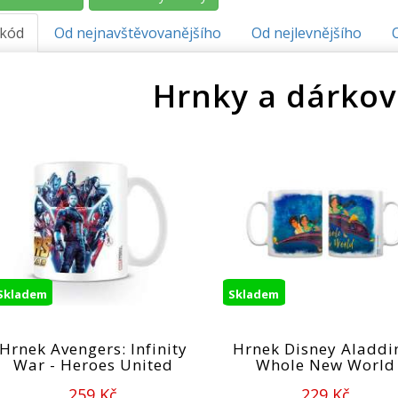
.kód
Od nejnavštěvovanějšího
Od nejlevnějšího
Hrnky a dárkov
Skladem
Skladem
Hrnek Avengers: Infinity
Hrnek Disney Aladdi
War - Heroes United
Whole New World
259 Kč
229 Kč