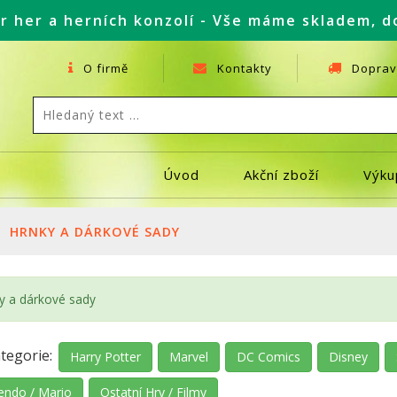
r her a herních konzolí - Vše máme skladem, d
O firmě
Kontakty
Doprav
Úvod
Akční zboží
Výku
HRNKY A DÁRKOVÉ SADY
y a dárkové sady
tegorie:
Harry Potter
Marvel
DC Comics
Disney
endo / Mario
Ostatní Hry / Filmy