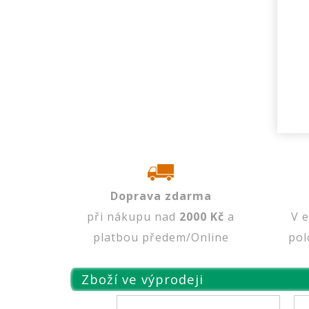
Doprava zdarma
při nákupu nad
2000 Kč
a
V 
platbou předem/Online
pol
Zboží ve výprodeji