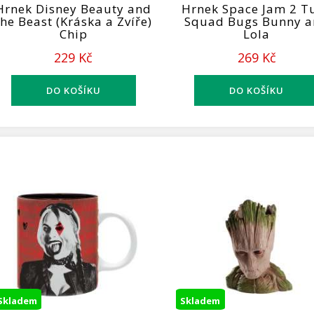
Hrnek Disney Beauty and
Hrnek Space Jam 2 T
the Beast (Kráska a Zvíře)
Squad Bugs Bunny 
Chip
Lola
229 Kč
269 Kč
Skladem
Skladem