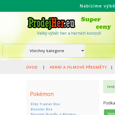
Nabízíme výbě
Velký výběr her a herních konzolí
ÚVOD
|
HERNÍ A FILMOVÉ PŘEDMĚTY
|
Hrnk
Pokémon
Podka
Elite Trainer Box
Booster Box
Nint
Booster Bundly a Blistery