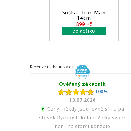
X-men -
Soška - Iron Man
Fig
ne 26CM
14cm
 Kč
899 Kč
Recenze na heureka.cz
Ověřený zákazník
100%
13.07.2026
+
Ceny, někdy jsou levnější i o pár
stovek Rychlost dodání Velký výběr
her i na starší konzole