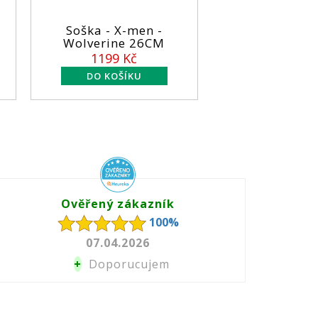
Soška - X-men -
Soška - Iron Ma
Wolverine 26CM
14cm
1199 Kč
899 Kč
Ověřený zákazník
100%
07.04.2026
+
Doporucujem