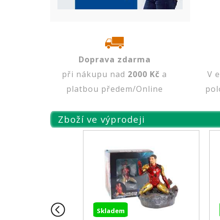
Doprava zdarma
při nákupu nad
2000 Kč
a
V 
platbou předem/Online
pol
Zboží ve výprodeji
Skladem
Skl