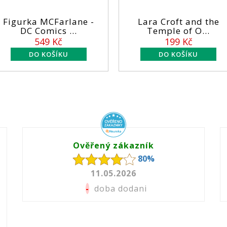
urka MCFarlane -
Lara Croft and the
DC Comics ...
Temple of O...
549 Kč
199 Kč
Ověřený zákazník
80%
11.05.2026
-
doba dodani