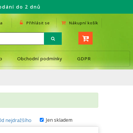
odání do 2 dnů
a
Přihlásit se
Nákupní košík
p
Obchodní podmínky
GDPR
Jen skladem
Od nejdražšího