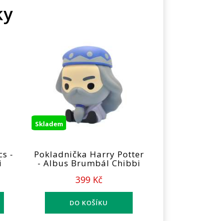
ky
Skladem
s -
Pokladnička Harry Potter
i
- Albus Brumbál Chibbi
399 Kč