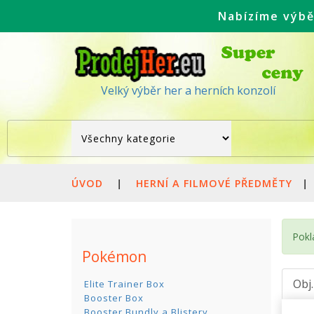
Nabízíme výbě
Velký výběr her a herních konzolí
ÚVOD
|
HERNÍ A FILMOVÉ PŘEDMĚTY
|
Pokl
Pokémon
Obj
Elite Trainer Box
Booster Box
Booster Bundly a Blistery