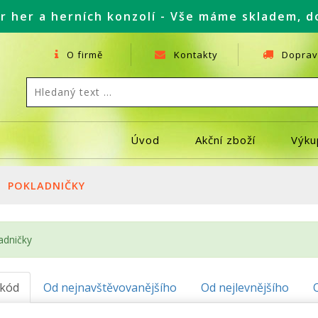
r her a herních konzolí - Vše máme skladem, d
O firmě
Kontakty
Doprav
Úvod
Akční zboží
Výku
POKLADNIČKY
adničky
.kód
Od nejnavštěvovanějšího
Od nejlevnějšího