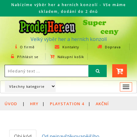
Nabízíme výběr her a herních konzolí - Vše máme
skladem, dodání do 2 dnů
Velký výběr her a herních konzolí
O firmě
Kontakty
Doprava
Přihlásit se
Nákupní košík
Togg
navi
ÚVOD
|
HRY
|
PLAYSTATION 4
|
AKČNÍ
Obj.kód
Od nejnavštěvovanějšího