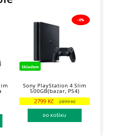
-4%
Skladem
lim
Sony PlayStation 4 Slim
a
500GB(bazar, PS4)
2799 Kč
2899 Kč