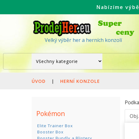
Nabízíme výbě
Velký výběr her a herních konzolí
ÚVOD
|
HERNÍ KONZOLE
Podka
Pokémon
Obj
Elite Trainer Box
Booster Box
Booster Bundly a Blistery