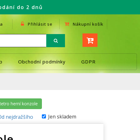
odání do 2 dnů
a
Přihlásit se
Nákupní košík
p
Obchodní podmínky
GDPR
Retro herní konzole
Jen skladem
Od nejdražšího
ole