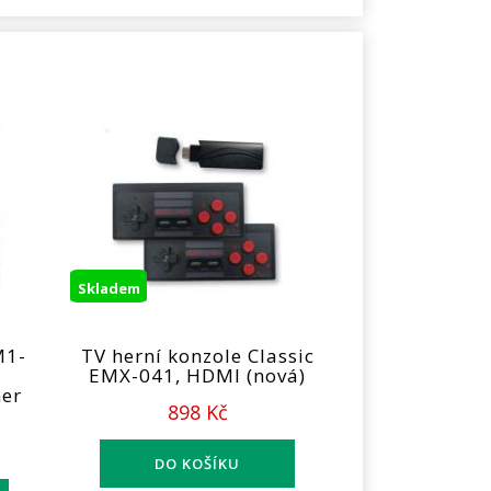
Skladem
M1-
TV herní konzole Classic
e
EMX-041, HDMI (nová)
her
898 Kč