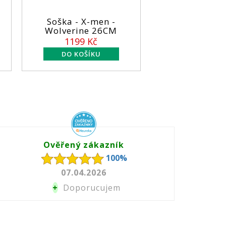
ška - X-men -
Soška - Iron Man
lverine 26CM
14cm
1199 Kč
899 Kč
Ověřený zákazník
100%
07.04.2026
+
Doporucujem