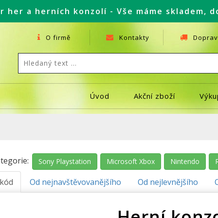
r her a herních konzolí - Vše máme skladem, d
O firmě
Kontakty
Doprav
Úvod
Akční zboží
Výku
tegorie:
Sony Playstation
Microsoft Xbox
Nintendo
.kód
Od nejnavštěvovanějšího
Od nejlevnějšího
Herní konz