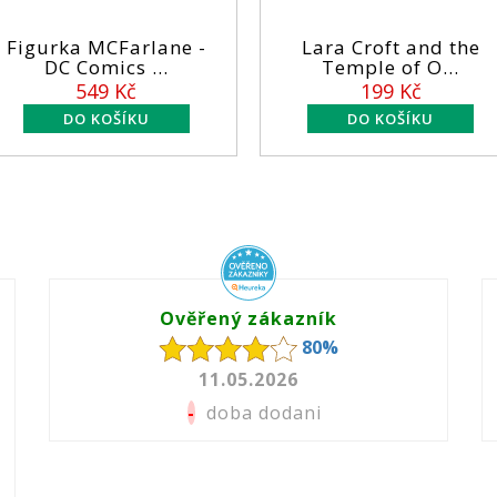
arlane -
Lara Croft and the
So
s ...
Temple of O...
Wo
Kč
199 Kč
Ověřený zákazník
80%
11.05.2026
-
doba dodani