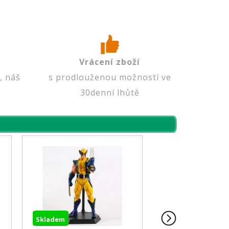
Vrácení zboží
, náš
s prodlouženou možností ve
30denní lhůtě
em
Skladem