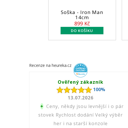
Soška - Iron Man
Figurka MCF
14cm
DC Comic
899 Kč
549 
Recenze na heureka.cz
Ověřený zákazník
100%
13.07.2026
+
Ceny, někdy jsou levnější i o pár
stovek Rychlost dodání Velký výběr
her i na starší konzole