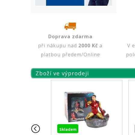
Doprava zdarma
při nákupu nad
2000 Kč
a
V 
platbou předem/Online
pol
Zboží ve výprodeji
Skladem
Skladem