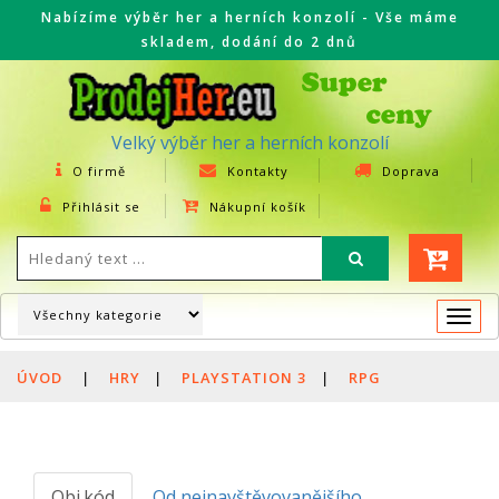
Nabízíme výběr her a herních konzolí - Vše máme
skladem, dodání do 2 dnů
Velký výběr her a herních konzolí
O firmě
Kontakty
Doprava
Přihlásit se
Nákupní košík
Togg
navi
ÚVOD
|
HRY
|
PLAYSTATION 3
|
RPG
Obj.kód
Od nejnavštěvovanějšího