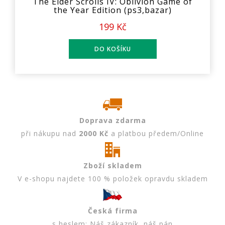
The Elder Scrolls IV: Oblivion Game of
the Year Edition (ps3,bazar)
199 Kč
Doprava zdarma
při nákupu nad
2000 Kč
a platbou předem/Online
Zboží skladem
V e-shopu najdete 100 % položek opravdu skladem
Česká firma
s heslem: Náš zákazník, náš pán