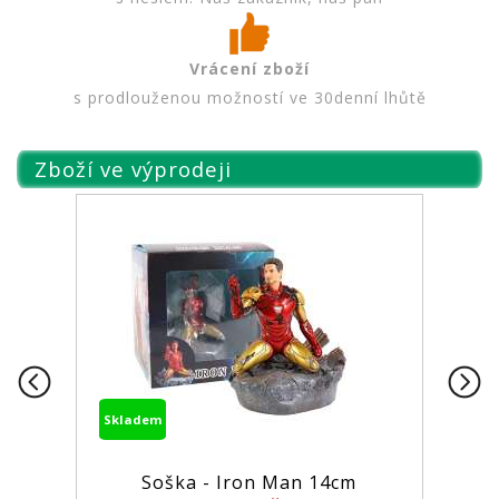
Vrácení zboží
s prodlouženou možností ve 30denní lhůtě
Zboží ve výprodeji
Skladem
- Iron Man 14cm
Figurka MCFarlane 