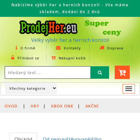
Nabízíme výběr her a herních konzolí - Vše máme
skladem, dodání do 2 dnů
Velký výběr her a herních konzolí
O firmě
Kontakty
Doprava
Přihlásit se
Nákupní košík
Togg
navi
ÚVOD
|
HRY
|
XBOX ONE
|
AKČNÍ
Obj.kód
Od nejnavštěvovanějšího