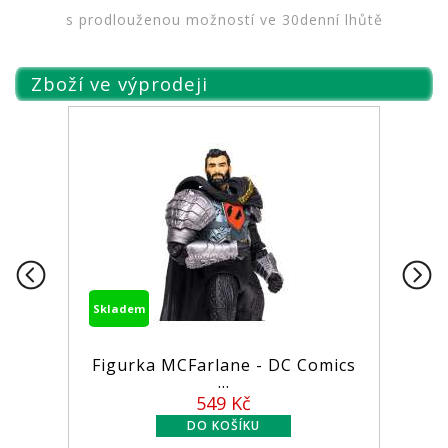
s prodlouženou možností ve 30denní lhůtě
Zboží ve výprodeji
Skladem
Sk
Figurka MCFarlane - DC Comics
L
...
549 Kč