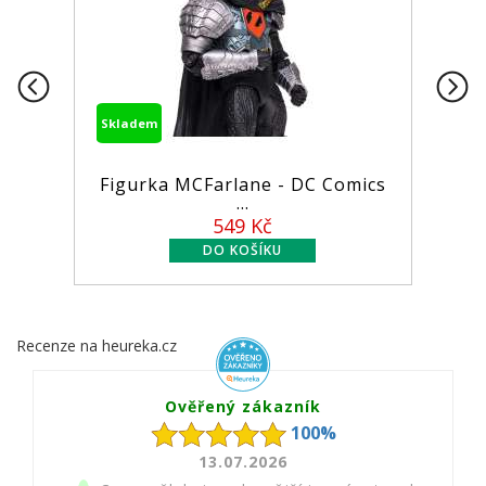
adem
Skladem
gurka MCFarlane - DC Comics
Lara Croft
...
549 Kč
Recenze na heureka.cz
Ověřený zákazník
100%
13.07.2026