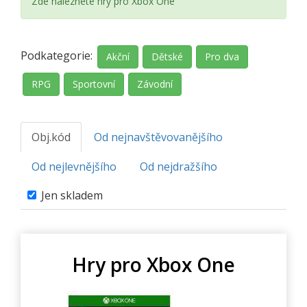
Zde naleznete hry pro Xbox One
Podkategorie:
Akční
Dětské
Pro dva
RPG
Sportovní
Závodní
Obj.kód
Od nejnavštěvovanějšího
Od nejlevnějšího
Od nejdražšího
Jen skladem
Hry pro Xbox One