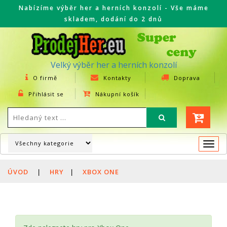
Nabízíme výběr her a herních konzolí - Vše máme
skladem, dodání do 2 dnů
Velký výběr her a herních konzolí
O firmě
Kontakty
Doprava
Přihlásit se
Nákupní košík
Togg
navi
ÚVOD
|
HRY
|
XBOX ONE