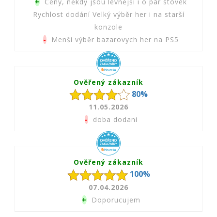
+
Ceny, někdy jsou levnější i o pár stovek
Rychlost dodání Velký výběr her i na starší
konzole
-
Menší výběr bazarovych her na PS5
Ověřený zákazník
80%
11.05.2026
-
doba dodani
Ověřený zákazník
100%
07.04.2026
+
Doporucujem