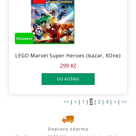
Skladem
LEGO Marvel Super Heroes (bazar, XOne)
299 Kč
<<
|
<
|
1
|
2
|
3
|
4
|
>
|
>>
Doprava zdarma