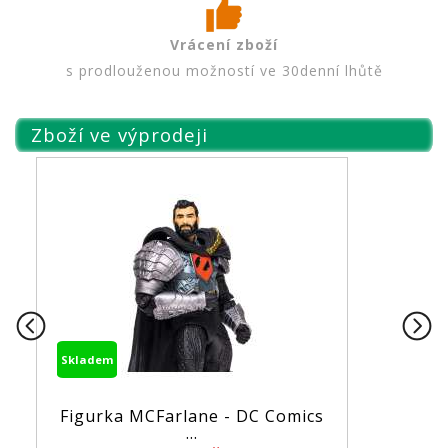
Vrácení zboží
s prodlouženou možností ve 30denní lhůtě
Zboží ve výprodeji
Skladem
Lara Croft and the Temple of
O...