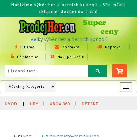
Nabízíme výběr her a herních konzolí - Vše máme
skladem, dodání do 2 dnů
Velký výběr her a herních konzolí
O firmě
Kontakty
Doprava
Přihlásit se
Nákupní košík
Togg
navi
ÚVOD
|
HRY
|
XBOX 360
|
DĚTSKÉ
Obj.kód
Od nejnavštěvovanějšího