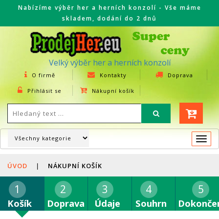
Nabízíme výběr her a herních konzolí - Vše máme
skladem, dodání do 2 dnů
Velký výběr her a herních konzolí
O firmě
Kontakty
Doprava
Přihlásit se
Nákupní košík
Togg
navi
ÚVOD
|
NÁKUPNÍ KOŠÍK
Košík
Doprava
Údaje
Souhrn
Dokonče