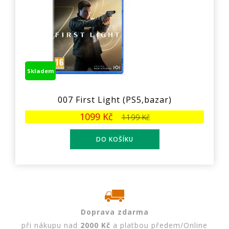
Skladem
007 First Light (PS5,bazar)
1099 Kč
1199 Kč
Doprava zdarma
při nákupu nad
2000 Kč
a platbou předem/Online