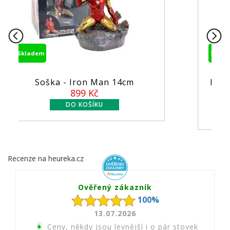
Skladem
cm
Figurka MCFarlane - DC Comics
...
549 Kč
Recenze na heureka.cz
Ověřený zákazník
100%
13.07.2026
+
Ceny, někdy jsou levnější i o pár stovek