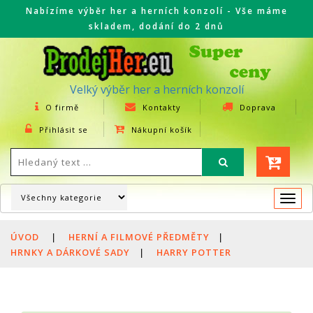
Nabízíme výběr her a herních konzolí - Vše máme
skladem, dodání do 2 dnů
Velký výběr her a herních konzolí
O firmě
Kontakty
Doprava
Přihlásit se
Nákupní košík
Togg
navi
ÚVOD
|
HERNÍ A FILMOVÉ PŘEDMĚTY
|
HRNKY A DÁRKOVÉ SADY
|
HARRY POTTER