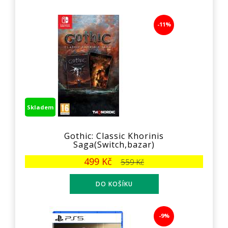
-11%
Skladem
Gothic: Classic Khorinis
Saga(Switch,bazar)
499 Kč
559 Kč
-9%