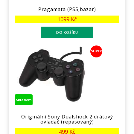
Pragamata (PS5,bazar)
1099 Kč
SUPER
Skladem
Originální Sony Dualshock 2 drátový
ovladač (repasovaný)
499 Kč