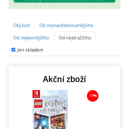
Obj.kód
Od nejnavštěvovanějšího
Od nejlevnějšího
Od nejdražšího
Jen skladem
Akční zboží
-17%