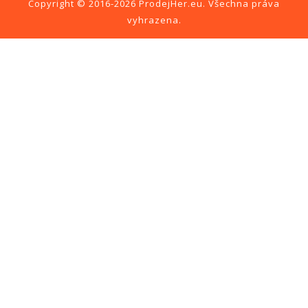
Copyright © 2016-2026
ProdejHer.eu
. Všechna práva
vyhrazena.