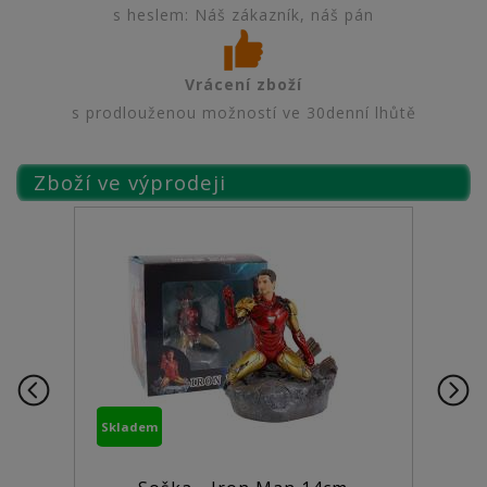
s heslem: Náš zákazník, náš pán
Vrácení zboží
s prodlouženou možností ve 30denní lhůtě
Zboží ve výprodeji
Skladem
Skladem