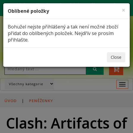
Nabízíme výběr her a herních konzolí - Vše máme
×
Oblíbené položky
skladem, dodání do 2 dnů
Bohužel nejste přihlášený a tak není možné zboží
přidat do oblíbených položek. Nejdřív se prosím
Velký výběr her a herních konzolí
přihlašte.
O firmě
Kontakty
Doprava
Přihlásit se
Nákupní košík
Close
Togg
navi
ÚVOD
|
PENĚŽENKY
Clash: Artifacts of