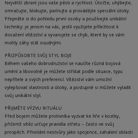
Největší zbraní jsou vaše pěsti a rychlost. Útočte, uhýbejte,
omračujte, blokujte, parírujte a provádějte speciální útoky.
Přepněte si do pohledu první osoby a používejte unikátní
techniky: je jenom na vás, jestli využijete příležitost k
dosažení vítězství a vyvarujete se chyb, které by se vám
mohly záhy stát osudnými.
PŘIZPŮSOBTE SVŮJ STYL BOJE
Během vašeho dobrodružství se naučíte různá bojová
umění a libovolně je můžete střídat podle situace, typu
nepřítele a svých preferencí. Vítězství vám umožní
vylepšovat vlastnosti a útoky, a postupně si můžete vyladit
svůj unikátní styl.
PŘIJMĚTE VÝZVU RITUÁLU
Před bojem můžete protivníka vyzvat ke hře v kostky,
přičemž vítěz určuje pravidla střetu – často ve svůj
prospěch. Přivolání nestvůry jako spojence, zahalení oblasti