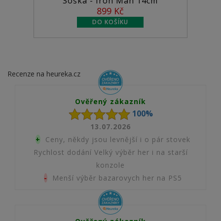
Soška - Iron Man 14cm
Figurka 
899 Kč
Recenze na heureka.cz
Ověřený zákazník
100%
13.07.2026
+
Ceny, někdy jsou levnější i o pár stovek
Rychlost dodání Velký výběr her i na starší
konzole
-
Menší výběr bazarovych her na PS5