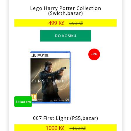
Lego Harry Potter Collection
(Swicth,bazar)
499 Kč
599 Kč
-9%
Skladem
007 First Light (PS5,bazar)
1099 Kč
1199 Kč