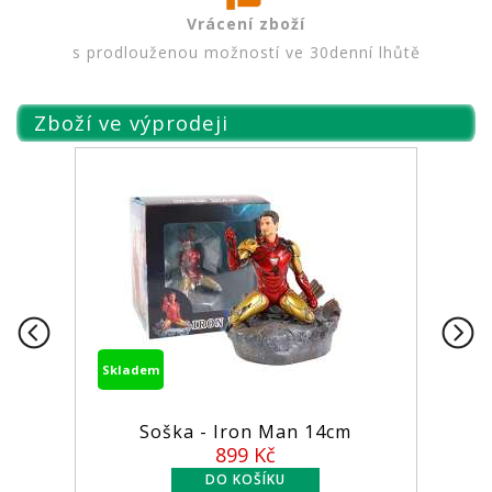
Vrácení zboží
s prodlouženou možností ve 30denní lhůtě
Zboží ve výprodeji
m
Skladem
oška - Iron Man 14cm
Figurka MCFar
899 Kč
5