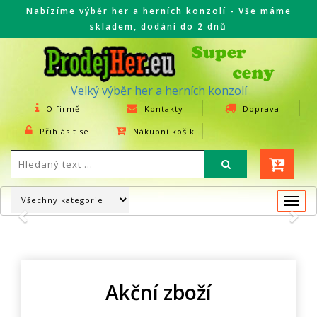
Nabízíme výběr her a herních konzolí - Vše máme
skladem, dodání do 2 dnů
Velký výběr her a herních konzolí
O firmě
Kontakty
Doprava
Přihlásit se
Nákupní košík
Togg
navi
Previous
Nex
Akční zboží