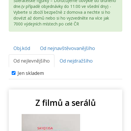
Sběratelské figurky – Doručujeme obvykle do druhého
dne.(v případě objednávky do 11:00 ve všední dny) -
Vyberte si zboží bezpečně z domova a nechte si ho
dovézt až domů nebo si ho vyzvedněte na více jak
7000 výdejních místech po celé ČR
Obj.kód
Od nejnavštěvovanějšího
Od nejlevnějšího
Od nejdražšího
Jen skladem
Z filmů a serálů