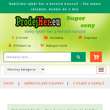
Nabízíme výběr her a herních konzolí - Vše máme
skladem, dodání do 2 dnů
Velký výběr her a herních konzolí
O firmě
Kontakty
Doprava
Přihlásit se
Nákupní košík
Togg
navi
ÚVOD
|
SBĚRATELSKÉ FIGURKY
|
Z FILMŮ A SERÁLŮ