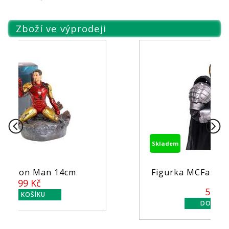
Zboží ve výprodeji
Skladem
Figurka MCFarlane - DC Comics
...
549 Kč